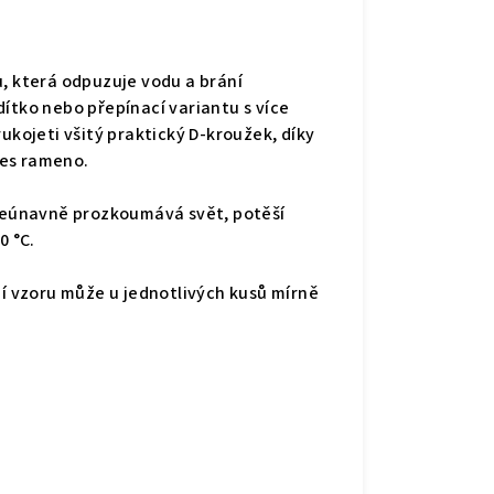
u, která odpuzuje vodu a brání
ítko nebo přepínací variantu s více
ukojeti všitý praktický D-kroužek, díky
řes rameno.
eúnavně prozkoumává svět, potěší
0 °C.
ní vzoru může u jednotlivých kusů mírně