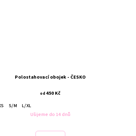
Polostahovací obojek - ČESKO
450 Kč
od
XS
S/M
L/XL
Ušijeme do 14 dnů