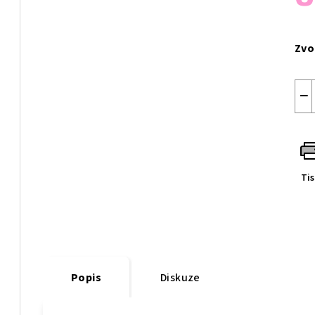
Měr
cen
Zvo
−
Ti
Popis
Diskuze