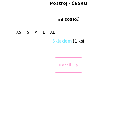
Postroj - ČESKO
800 Kč
od
XS
S
M
L
XL
Skladem
(1 ks)
Detail