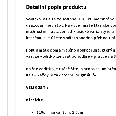
Detailní popis produktu
Vodítko je ušité ze softshellu s TPU membráno
usazování nečistot. Na výběr máte klasické vod
možnostmi nastavení. U klasické varianty je u r
kterému si můžete vodítko snadno přehodit p
Pokud máte doma malého dobrodruha, který n
vás, že vodítko lze prát pohodlně v pračce na 3
Každé vodítko je ručně šité, a proto se umístě
lišit – každý je tak trochu originál. 🐾
VELIKOSTI:
Klasické
120cm (šířka: 2cm, 2,5cm)