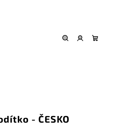
Hledat
Přihlášení
Nákupní
košík
odítko - ČESKO