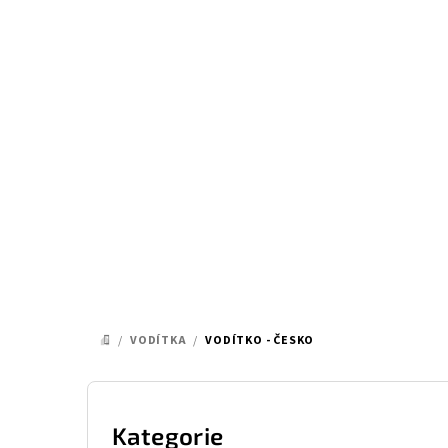
Přejít
na
obsah
/
VODÍTKA
/
VODÍTKO - ČESKO
DOMŮ
P
o
Kategorie
Přeskočit