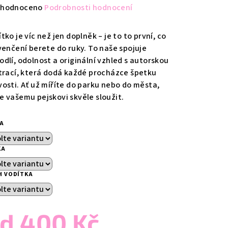
měrné
hodnoceno
Podrobnosti hodnocení
nocení
duktu
tko je víc než jen doplněk – je to to první, co
 venčení berete do ruky. To naše spojuje
odlí, odolnost a originální vzhled s autorskou
strací, která dodá každé procházce špetku
vosti. Ať už míříte do parku nebo do města,
zdiček.
e vašemu pejskovi skvěle sloužit.
KA
KA
H VODÍTKA
od
400 Kč