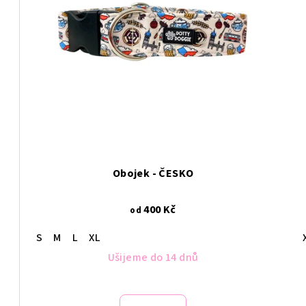
Obojek - ČESKO
400 Kč
od
S
M
L
XL
Ušijeme do 14 dnů