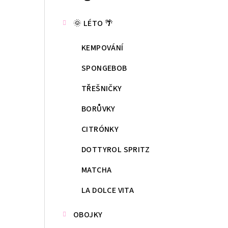
kategorie
s
🌞 LÉTO 🌴
t
KEMPOVÁNÍ
r
a
SPONGEBOB
n
TŘEŠNIČKY
n
BORŮVKY
í
CITRÓNKY
p
DOTTYROL SPRITZ
a
MATCHA
n
LA DOLCE VITA
e
OBOJKY
l