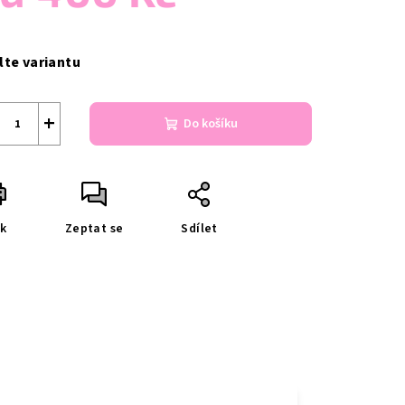
ná
a:
lte variantu
+
Do košíku
sk
Zeptat se
Sdílet