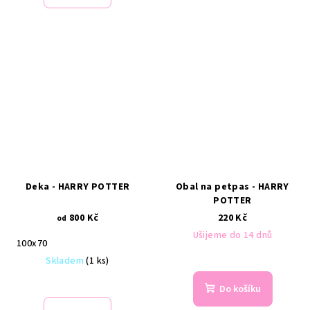
Deka - HARRY POTTER
Obal na petpas - HARRY
POTTER
800 Kč
220 Kč
od
Ušijeme do 14 dnů
100x70
Skladem
(1 ks)
Do košíku