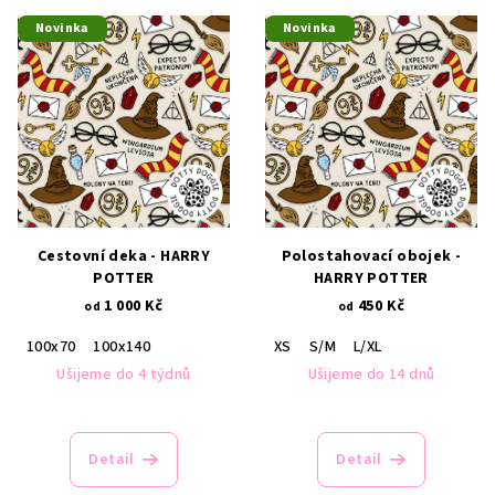
V
o
Novinka
Novinka
ý
d
p
u
i
k
s
t
p
ů
r
o
d
Cestovní deka - HARRY
Polostahovací obojek -
POTTER
HARRY POTTER
u
1 000 Kč
450 Kč
od
od
k
t
100x70
100x140
XS
S/M
L/XL
Ušijeme do 4 týdnů
Ušijeme do 14 dnů
ů
Detail
Detail