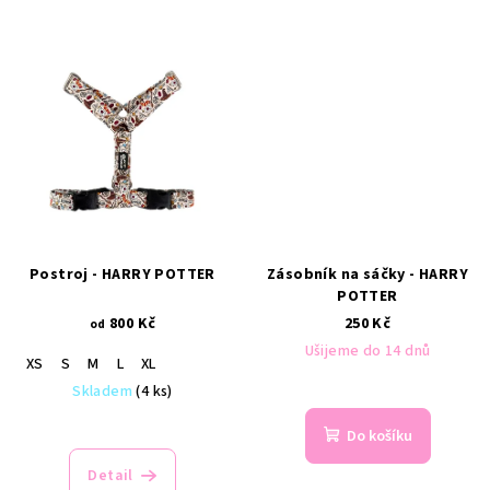
Postroj - HARRY POTTER
Zásobník na sáčky - HARRY
POTTER
800 Kč
250 Kč
od
Ušijeme do 14 dnů
XS
S
M
L
XL
Skladem
(4 ks)
Do košíku
Detail