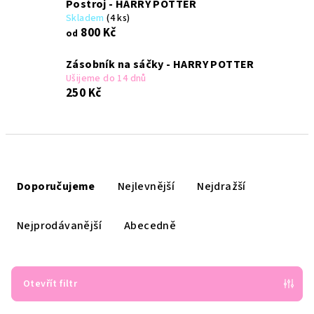
Postroj - HARRY POTTER
Skladem
(4 ks)
800 Kč
od
Zásobník na sáčky - HARRY POTTER
Ušijeme do 14 dnů
250 Kč
Ř
a
Doporučujeme
Nejlevnější
Nejdražší
z
e
Nejprodávanější
Abecedně
n
í
p
Otevřít filtr
r