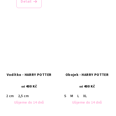
Detail
Vodítko - HARRY POTTER
Obojek - HARRY POTTER
400 Kč
400 Kč
od
od
2 cm
2,5 cm
S
M
L
XL
Ušijeme do 14 dnů
Ušijeme do 14 dnů