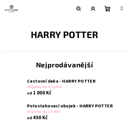
Přejít
na
obsah
Nákupní
Hledat
Přihlášení
HARRY POTTER
košík
Nejprodávanější
Cestovní deka - HARRY POTTER
Ušijeme do 4 týdnů
1 000 Kč
od
Polostahovací obojek - HARRY POTTER
Ušijeme do 14 dnů
450 Kč
od