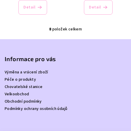
Detail
Detail
8
položek celkem
O
v
Z
l
á
á
p
Informace pro vás
d
a
a
c
Výměna a vrácení zboží
t
í
Péče o produkty
í
p
Chovatelské stanice
r
Velkoobchod
v
Obchodní podmínky
k
Podmínky ochrany osobních údajů
y
v
ý