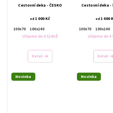
d
Cestovní deka - ČESKO
Cestovní deka 
o
u
d
k
1 000 Kč
1 000 
od
od
u
t
100x70
100x140
100x70
100x140
k
Ušijeme do 4 týdnů
Ušijeme do 4
ů
t
ů
Detail
Detail
Novinka
Novinka