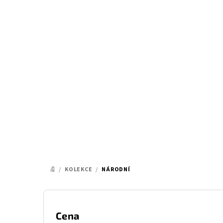
Přejít
na
obsah
/
KOLEKCE
/
NÁRODNÍ
DOMŮ
P
o
Cena