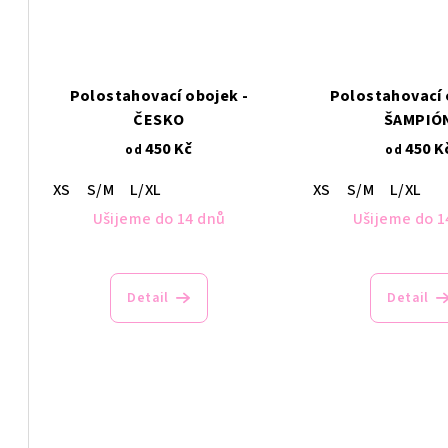
Polostahovací obojek -
Polostahovací 
ČESKO
ŠAMPIÓ
450 Kč
450 K
od
od
XS
S/M
L/XL
XS
S/M
L/XL
Ušijeme do 14 dnů
Ušijeme do 1
Detail
Detail