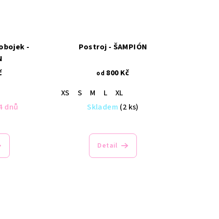
obojek -
Postroj - ŠAMPIÓN
N
č
800 Kč
od
XS
S
M
L
XL
4 dnů
Skladem
(2 ks)
Detail