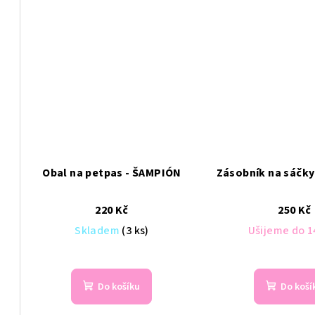
Obal na petpas - ŠAMPIÓN
Zásobník na sáčky
220 Kč
250 Kč
Skladem
(3 ks)
Ušijeme do 1
Do košíku
Do koší