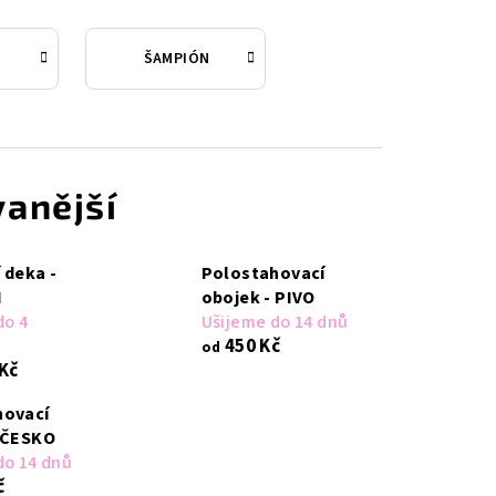
ŠAMPIÓN
anější
 deka -
Polostahovací
N
obojek - PIVO
do 4
Ušijeme do 14 dnů
450 Kč
od
 Kč
hovací
 ČESKO
do 14 dnů
č