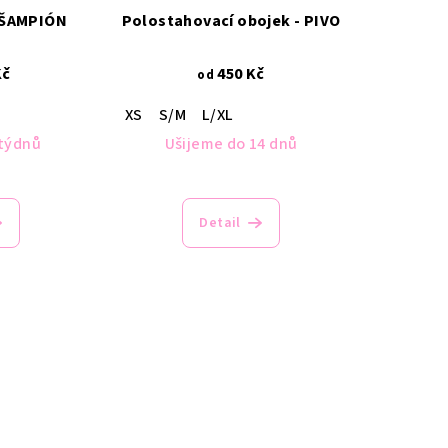
- ŠAMPIÓN
Polostahovací obojek - PIVO
Kč
450 Kč
od
XS
S/M
L/XL
 týdnů
Ušijeme do 14 dnů
Detail