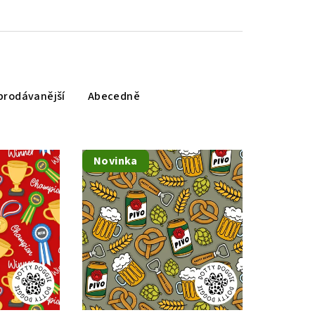
prodávanější
Abecedně
Novinka