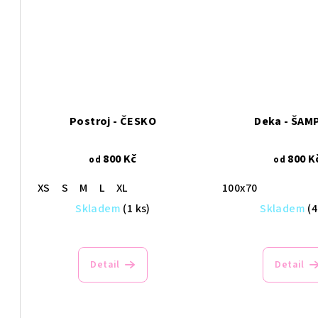
Postroj - ČESKO
Deka - ŠAM
800 Kč
800 K
od
od
XS
S
M
L
XL
100x70
Skladem
(1 ks)
Skladem
(4
Detail
Detail