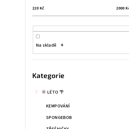
s
220
Kč
2000
K
t
r
a
Na skladě
6
n
n
Přeskočit
kategorie
í
Kategorie
p
🌞 LÉTO 🌴
a
n
KEMPOVÁNÍ
e
SPONGEBOB
l
TŘEŠNIČKY