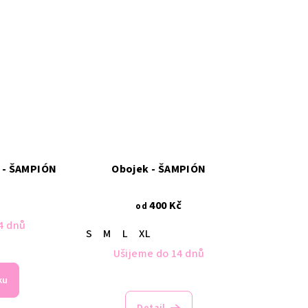
 - ŠAMPIÓN
Obojek - ŠAMPIÓN
400 Kč
od
4 dnů
S
M
L
XL
Ušijeme do 14 dnů
ku