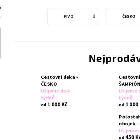
č
PIVO
ČESKO
Nejprodáv
Cestovní deka -
Cestovní
ČESKO
ŠAMPIÓ
Ušijeme do 4
Ušijeme 
týdnů
týdnů
1 000 Kč
1 000
od
od
Polosta
obojek -
Ušijeme 
450 K
od