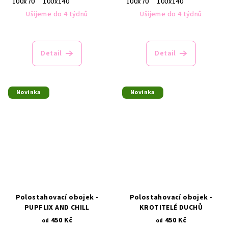
100x70
100x140
100x70
100x140
Ušijeme do 4 týdnů
Ušijeme do 4 týdnů
Detail
Detail
Novinka
Novinka
Polostahovací obojek -
Polostahovací obojek -
PUPFLIX AND CHILL
KROTITELÉ DUCHŮ
450 Kč
450 Kč
od
od