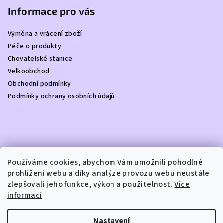
í
í
p
Informace pro vás
p
a
r
Výměna a vrácení zboží
t
v
Péče o produkty
í
k
Chovatelské stanice
y
Velkoobchod
v
Obchodní podmínky
ý
Podmínky ochrany osobních údajů
p
i
s
u
Kontakt
Používáme cookies, abychom Vám umožnili pohodlné
prohlížení webu a díky analýze provozu webu neustále
info
@
dottydoggie.cz
zlepšovali jeho funkce, výkon a použitelnost.
Více
+420739459984
informací
Nastavení