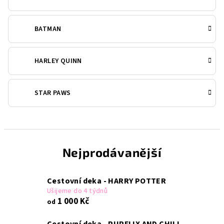
BATMAN
HARLEY QUINN
STAR PAWS
Nejprodávanější
Cestovní deka - HARRY POTTER
Ušijeme do 4 týdnů
1 000 Kč
od