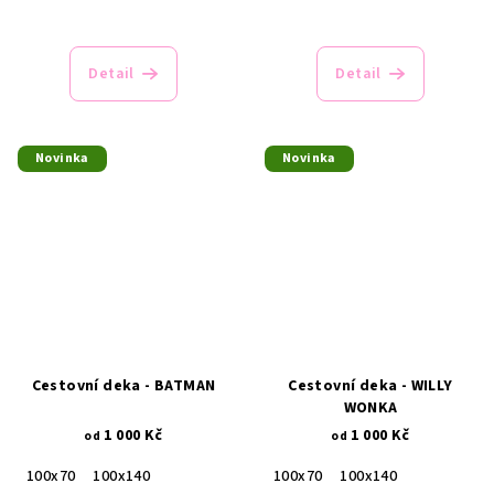
Detail
Detail
Novinka
Novinka
Cestovní deka - BATMAN
Cestovní deka - WILLY
WONKA
1 000 Kč
1 000 Kč
od
od
100x70
100x140
100x70
100x140