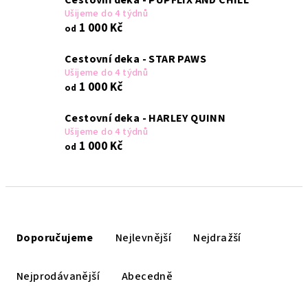
Cestovní deka - PUPFLIX AND CHILL
Ušijeme do 4 týdnů
1 000 Kč
od
Cestovní deka - STAR PAWS
Ušijeme do 4 týdnů
1 000 Kč
od
Cestovní deka - HARLEY QUINN
Ušijeme do 4 týdnů
1 000 Kč
od
Ř
a
Doporučujeme
Nejlevnější
Nejdražší
z
e
Nejprodávanější
Abecedně
n