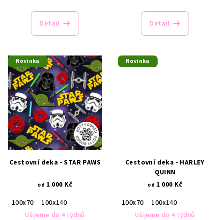
Detail
Detail
Novinka
Novinka
Cestovní deka - STAR PAWS
Cestovní deka - HARLEY
QUINN
1 000 Kč
1 000 Kč
od
od
100x70
100x140
100x70
100x140
Ušijeme do 4 týdnů
Ušijeme do 4 týdnů