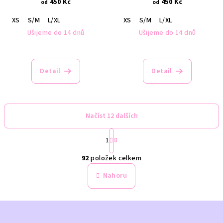
450 Kč
450 Kč
od
od
XS
S/M
L/XL
XS
S/M
L/XL
Ušijeme do 14 dnů
Ušijeme do 14 dnů
Detail
Detail
Načíst 12 dalších
S
1
8
t
O
r
92
položek celkem
á
v
n
l
Nahoru
k
á
o
d
v
Z
a
á
n
á
c