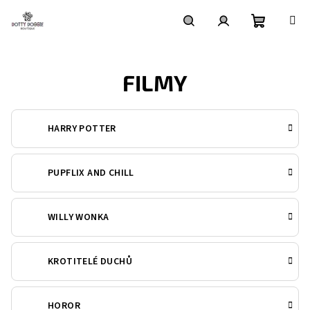
Přejít
na
obsah
Nákupní
Hledat
Přihlášení
FILMY
košík
HARRY POTTER
PUPFLIX AND CHILL
WILLY WONKA
KROTITELÉ DUCHŮ
HOROR