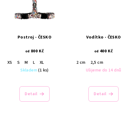
Postroj - ČESKO
Vodítko - ČESKO
800 Kč
400 Kč
od
od
XS
S
M
L
XL
2 cm
2,5 cm
Skladem
(1 ks)
Ušijeme do 14 dnů
Detail
Detail