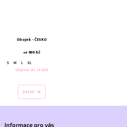
Obojek - ČESKO
400 Kč
od
S
M
L
XL
Ušijeme do 14 dnů
Detail
Z
á
p
Informace pro vás