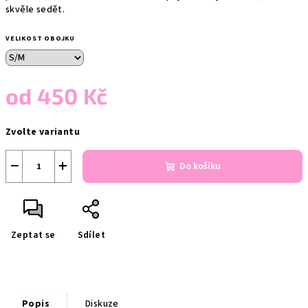
skvěle sedět.
VELIKOST OBOJKU
od
450 Kč
Měrná
Zvolte variantu
cena:
−
+
Do košíku
Zeptat se
Sdílet
Popis
Diskuze