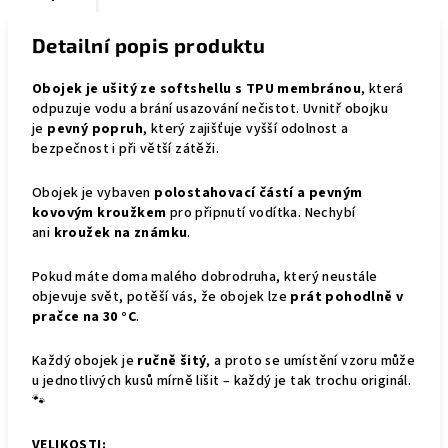
Detailní popis produktu
Obojek je ušitý ze softshellu s TPU membránou
, která
odpuzuje vodu a brání usazování nečistot. Uvnitř obojku
je
pevný popruh
, který zajišťuje vyšší odolnost a
bezpečnost i při větší zátěži.
Obojek je vybaven
polostahovací částí a pevným
kovovým kroužkem
pro připnutí vodítka. Nechybí
ani
kroužek na známku
.
Pokud máte doma malého dobrodruha, který neustále
objevuje svět, potěší vás, že obojek lze
prát pohodlně v
pračce na 30 °C
.
Každý obojek je
ručně šitý
, a proto se umístění vzoru může
u jednotlivých kusů mírně lišit – každý je tak trochu originál.
🐾
VELIKOSTI: