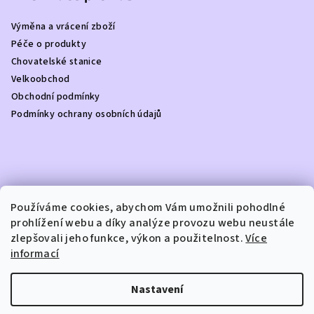
a
Výměna a vrácení zboží
t
Péče o produkty
í
Chovatelské stanice
Velkoobchod
Obchodní podmínky
Podmínky ochrany osobních údajů
Kontakt
Používáme cookies, abychom Vám umožnili pohodlné
prohlížení webu a díky analýze provozu webu neustále
info
@
dottydoggie.cz
zlepšovali jeho funkce, výkon a použitelnost.
Více
+420739459984
informací
Nastavení