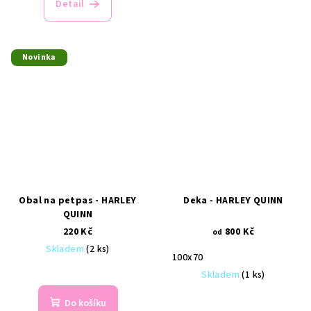
Detail
Novinka
Obal na petpas - HARLEY
Deka - HARLEY QUINN
QUINN
220 Kč
800 Kč
od
Skladem
(2 ks)
100x70
Skladem
(1 ks)
Do košíku