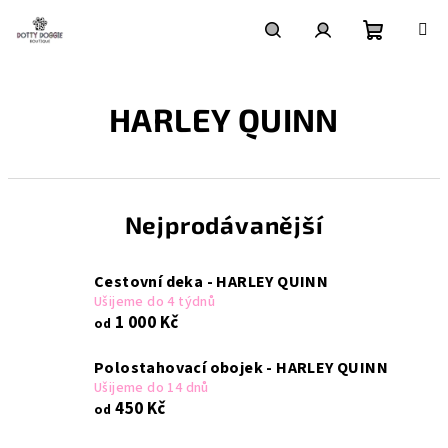
Přejít
na
obsah
Nákupní
Hledat
Přihlášení
HARLEY QUINN
košík
Nejprodávanější
Cestovní deka - HARLEY QUINN
Ušijeme do 4 týdnů
1 000 Kč
od
Polostahovací obojek - HARLEY QUINN
Ušijeme do 14 dnů
450 Kč
od