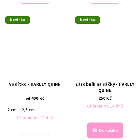
Novinka
Novinka
Vodítko - HARLEY QUINN
Zásobník na sáčky - HARLEY
QUINN
400 Kč
250 Kč
od
Ušijeme do 14 dnů
2 cm
2,5 cm
Ušijeme do 14 dnů
Do košíku