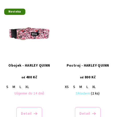
Novinka
Obojek - HARLEY QUINN
Postroj - HARLEY QUINN
400 Kč
800 Kč
od
od
S
M
L
XL
XS
S
M
L
XL
Ušijeme do 14 dnů
Skladem
(2 ks)
Detail
Detail