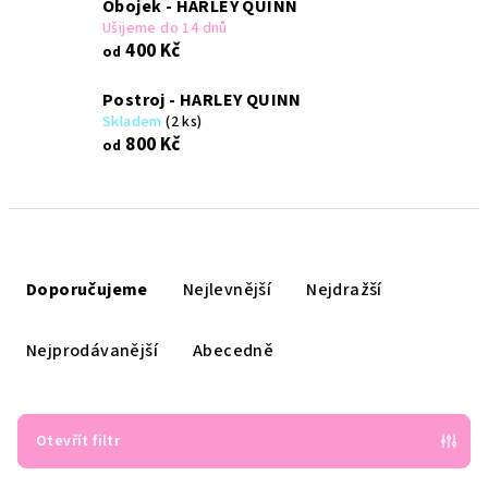
Obojek - HARLEY QUINN
Ušijeme do 14 dnů
400 Kč
od
Postroj - HARLEY QUINN
Skladem
(2 ks)
800 Kč
od
Ř
a
Doporučujeme
Nejlevnější
Nejdražší
z
e
Nejprodávanější
Abecedně
n
í
p
Otevřít filtr
r