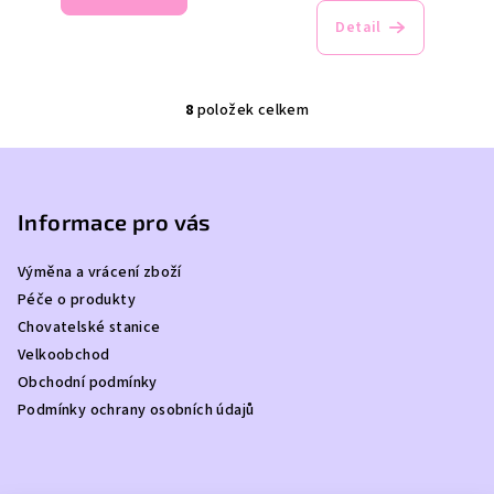
Detail
8
položek celkem
O
v
Z
l
á
á
p
Informace pro vás
d
a
a
c
Výměna a vrácení zboží
t
í
Péče o produkty
í
p
Chovatelské stanice
r
Velkoobchod
v
Obchodní podmínky
k
Podmínky ochrany osobních údajů
y
v
ý