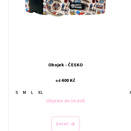
Obojek - ČESKO
400 Kč
od
S
M
L
XL
Ušijeme do 14 dnů
Detail