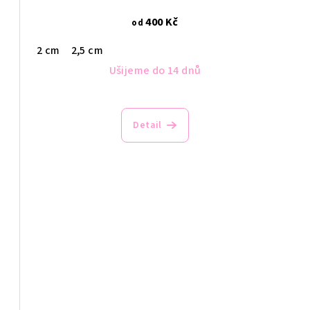
400 Kč
od
2 cm
2,5 cm
Ušijeme do 14 dnů
Detail