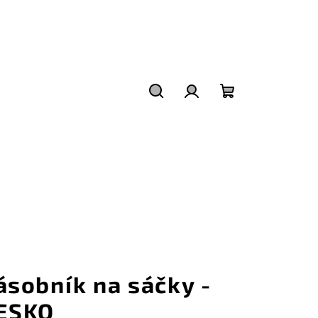
Hledat
Přihlášení
Nákupní
košík
ásobník na sáčky -
ESKO