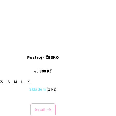
Postroj - ČESKO
800 Kč
od
XS
S
M
L
XL
Skladem
(1 ks)
Detail