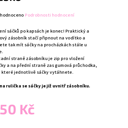
měrné
hodnoceno
Podrobnosti hodnocení
nocení
duktu
ení sáčků po kapsách je konec! Praktický a
lový zásobník stačí připnout na vodítko a
ete tak mít sáčky na procházkách stále u
e.
zadní straně zásobníku je zip pro vložení
zdiček.
ičky a na přední straně zas gumová průchodka,
y které jednotlivě sáčky vytáhnete.
na rulička se sáčky je již uvnitř zásobníku.
50 Kč
ná