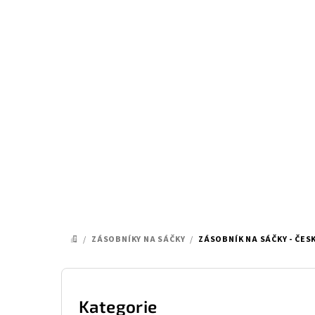
Přejít
na
obsah
/
ZÁSOBNÍKY NA SÁČKY
/
ZÁSOBNÍK NA SÁČKY - ČES
DOMŮ
P
o
Kategorie
Přeskočit