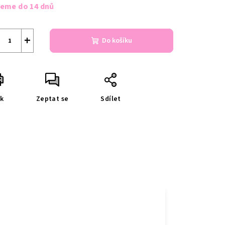
a:
jeme do 14 dnů
+
Do košíku
sk
Zeptat se
Sdílet