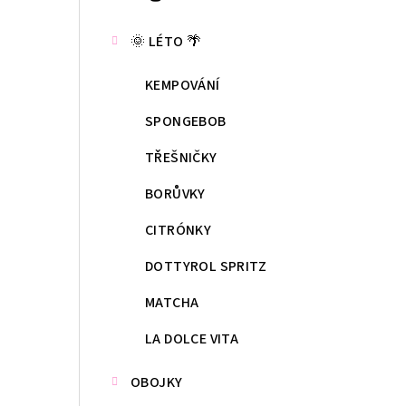
kategorie
s
🌞 LÉTO 🌴
t
KEMPOVÁNÍ
r
a
SPONGEBOB
n
TŘEŠNIČKY
n
BORŮVKY
í
CITRÓNKY
p
DOTTYROL SPRITZ
a
MATCHA
n
LA DOLCE VITA
e
OBOJKY
l