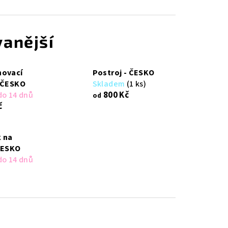
anější
hovací
Postroj - ČESKO
 ČESKO
Skladem
(1 ks)
800 Kč
do 14 dnů
od
č
 na
ČESKO
do 14 dnů