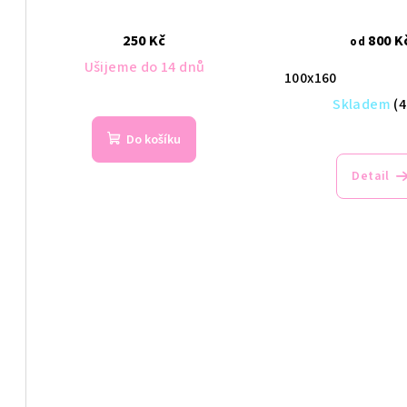
250 Kč
800 K
od
Ušijeme do 14 dnů
100x160
Skladem
(4
Do košíku
Detail