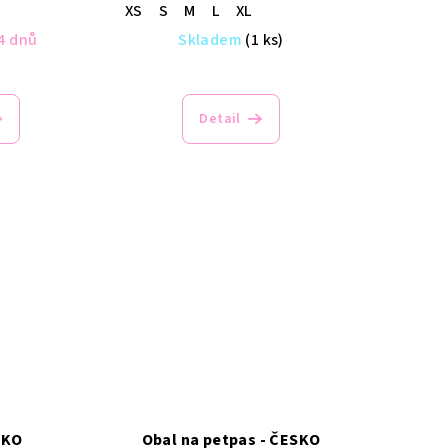
XS
S
M
L
XL
4 dnů
Skladem
(1 ks)
Detail
SKO
Obal na petpas - ČESKO