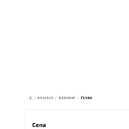
Přejít
na
obsah
/
KOLEKCE
/
NÁRODNÍ
/
ČESKO
DOMŮ
P
o
Cena