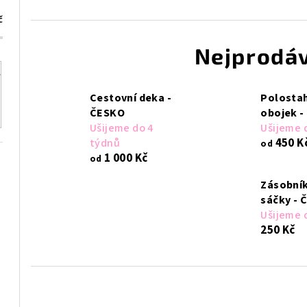
č
Nejprodáv
Cestovní deka -
Polosta
ČESKO
obojek -
Ušijeme do 4
Ušijeme 
450 K
týdnů
od
1 000 Kč
od
Zásobník
sáčky - 
Ušijeme 
250 Kč