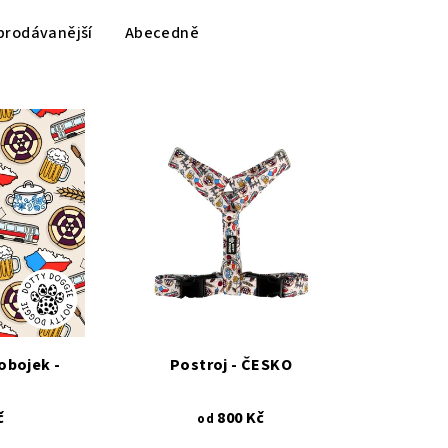
prodávanější
Abecedně
obojek -
Postroj - ČESKO
č
800 Kč
od