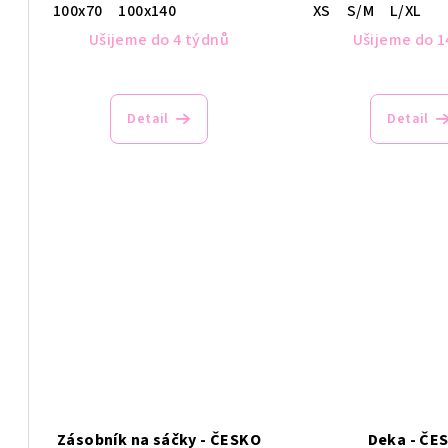
u
t
100x70
100x140
XS
S/M
L/XL
k
Ušijeme do 4 týdnů
Ušijeme do 1
ů
t
ů
Detail
Detail
Zásobník na sáčky - ČESKO
Deka - ČE