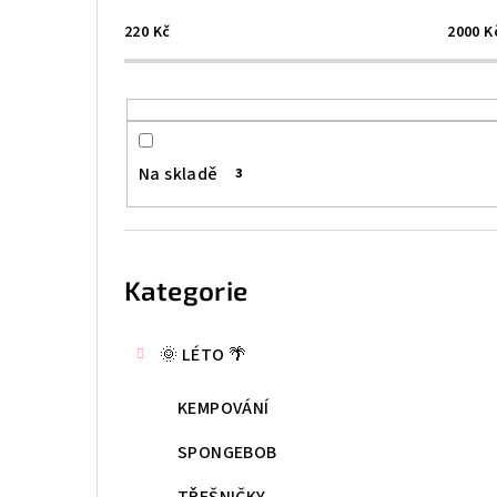
s
220
Kč
2000
K
t
r
a
Na skladě
3
n
n
Přeskočit
kategorie
í
Kategorie
p
🌞 LÉTO 🌴
a
n
KEMPOVÁNÍ
e
SPONGEBOB
l
TŘEŠNIČKY