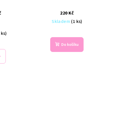
č
220 Kč
Skladem
(1 ks)
 ks)
Do košíku