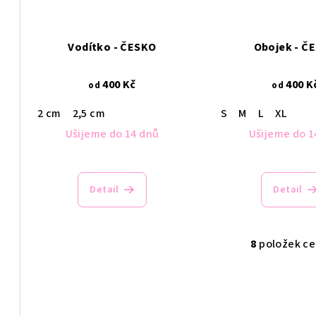
Vodítko - ČESKO
Obojek - Č
400 Kč
400 K
od
od
2 cm
2,5 cm
S
M
L
XL
Ušijeme do 14 dnů
Ušijeme do 1
Detail
Detail
8
položek c
O
v
l
á