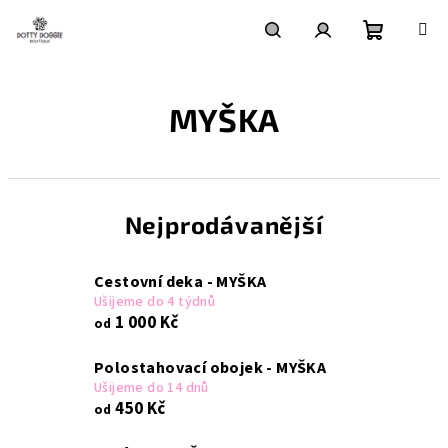
Přejít
na
obsah
Nákupní
Hledat
Přihlášení
MYŠKA
košík
Nejprodávanější
Cestovní deka - MYŠKA
Ušijeme do 4 týdnů
1 000 Kč
od
Polostahovací obojek - MYŠKA
Ušijeme do 14 dnů
450 Kč
od