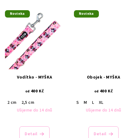
Novinka
Novinka
Vodítko - MYŠKA
Obojek - MYŠKA
400 Kč
400 Kč
od
od
2 cm
2,5 cm
S
M
L
XL
Ušijeme do 14 dnů
Ušijeme do 14 dnů
Detail
Detail