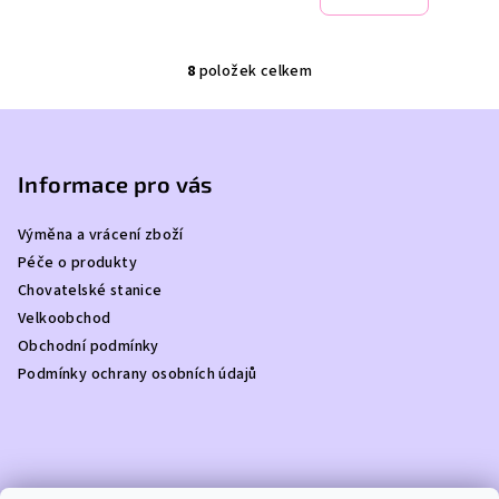
8
položek celkem
O
v
Z
l
á
á
p
Informace pro vás
d
a
a
c
Výměna a vrácení zboží
t
í
Péče o produkty
í
p
Chovatelské stanice
r
Velkoobchod
v
Obchodní podmínky
k
Podmínky ochrany osobních údajů
y
v
ý
p
i