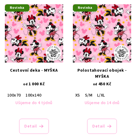
V
o
Novinka
Novinka
ý
d
p
u
i
k
s
t
p
ů
r
o
d
Cestovní deka - MYŠKA
Polostahovací obojek -
MYŠKA
u
1 000 Kč
450 Kč
od
od
k
t
100x70
100x140
XS
S/M
L/XL
Ušijeme do 4 týdnů
Ušijeme do 14 dnů
ů
Detail
Detail