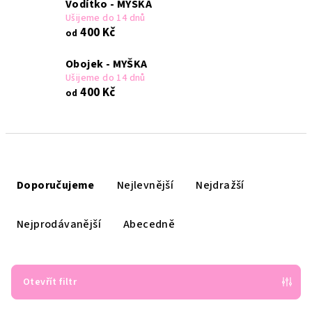
Vodítko - MYŠKA
Ušijeme do 14 dnů
400 Kč
od
Obojek - MYŠKA
Ušijeme do 14 dnů
400 Kč
od
Ř
a
Doporučujeme
Nejlevnější
Nejdražší
z
e
Nejprodávanější
Abecedně
n
í
p
Otevřít filtr
r