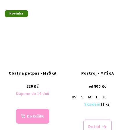
Novinka
Obal na petpas - MYŠKA
Postroj - MYŠKA
220 Kč
800 Kč
od
Ušijeme do 14 dnů
XS
S
M
L
XL
Skladem
(1 ks)
Do košíku
Detail