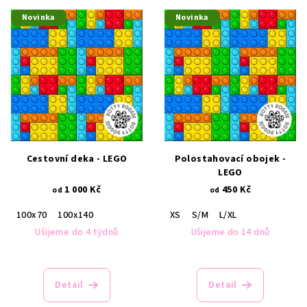
V
o
Novinka
Novinka
ý
d
p
u
i
k
s
t
p
ů
r
o
d
Cestovní deka - LEGO
Polostahovací obojek -
LEGO
u
1 000 Kč
450 Kč
od
od
k
t
100x70
100x140
XS
S/M
L/XL
Ušijeme do 4 týdnů
Ušijeme do 14 dnů
ů
Detail
Detail