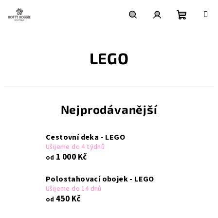
Přejít
na
obsah
Nákupní
Hledat
Přihlášení
LEGO
košík
Nejprodávanější
Cestovní deka - LEGO
Ušijeme do 4 týdnů
1 000 Kč
od
Polostahovací obojek - LEGO
Ušijeme do 14 dnů
450 Kč
od