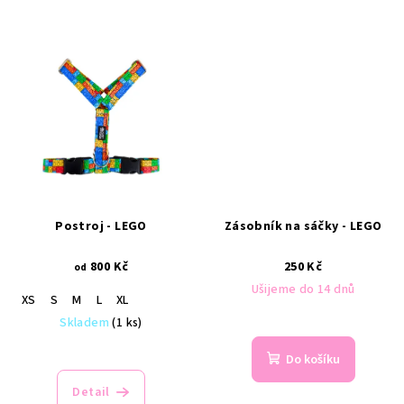
Postroj - LEGO
Zásobník na sáčky - LEGO
800 Kč
250 Kč
od
Ušijeme do 14 dnů
XS
S
M
L
XL
Skladem
(1 ks)
Do košíku
Detail