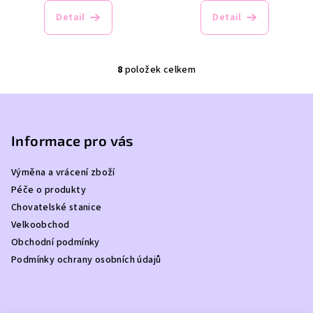
Detail
Detail
8
položek celkem
O
v
Z
l
á
á
p
Informace pro vás
d
a
a
c
Výměna a vrácení zboží
t
í
Péče o produkty
í
p
Chovatelské stanice
r
Velkoobchod
v
Obchodní podmínky
k
Podmínky ochrany osobních údajů
y
v
ý