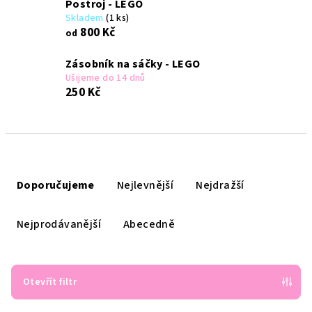
Postroj - LEGO
Skladem
(1 ks)
800 Kč
od
Zásobník na sáčky - LEGO
Ušijeme do 14 dnů
250 Kč
Ř
a
Doporučujeme
Nejlevnější
Nejdražší
z
e
Nejprodávanější
Abecedně
n
í
p
Otevřít filtr
r