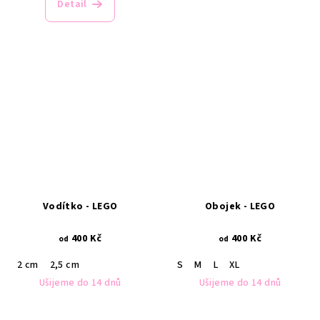
Detail
Vodítko - LEGO
Obojek - LEGO
400 Kč
400 Kč
od
od
2 cm
2,5 cm
S
M
L
XL
Ušijeme do 14 dnů
Ušijeme do 14 dnů