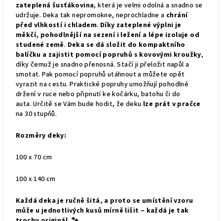
zateplená šusťákovina
, která je velmi odolná a snadno se
udržuje. Deka tak nepromokne, neprochladne a
chrání
před vlhkostí i chladem
.
Díky zateplené výplni je
měkčí, pohodlnější na sezení i ležení a lépe izoluje od
studené země
.
Deka se dá složit do kompaktního
balíčku a zajistit pomocí popruhů s kovovými kroužky
,
díky čemuž je snadno přenosná. Stačí ji přeložit napůl a
smotat. Pak pomocí popruhů utáhnout a můžete opět
vyrazit na cestu. Praktické popruhy umožňují pohodlné
držení v ruce nebo připnutí ke kočárku, batohu či do
auta.
Určitě se Vám bude hodit, že deku
lze prát v pračce
na 30 stupňů.
Rozměry deky:
100 x 70 cm
100 x 140 cm
Každá deka je ručně šitá, a proto se umístění vzoru
může u jednotlivých kusů mírně lišit – každá je tak
trochu originál. 🐾