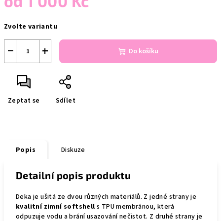
od
1 000 Kč
Měrná
Zvolte variantu
cena:
−
+
Do košíku
Zeptat se
Sdílet
Popis
Diskuze
Detailní popis produktu
Deka je ušitá ze dvou různých materiálů. Z jedné strany je
kvalitní zimní softshell
s TPU membránou, která
odpuzuje vodu a brání usazování nečistot. Z druhé strany je