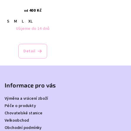
400 Kč
od
S
M
L
XL
Ušijeme do 14 dnů
Detail
Z
á
p
Informace pro vás
a
Výměna a vrácení zboží
t
Péče o produkty
í
Chovatelské stanice
Velkoobchod
Obchodní podmínky