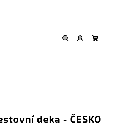
Hledat
Přihlášení
Nákupní
košík
estovní deka - ČESKO