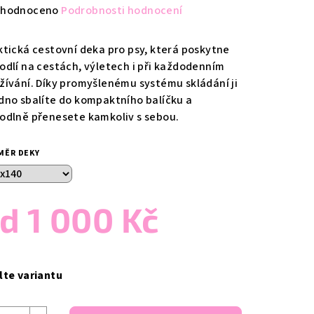
měrné
hodnoceno
Podrobnosti hodnocení
nocení
duktu
ktická cestovní deka pro psy, která poskytne
odlí na cestách, výletech i při každodenním
žívání. Díky promyšlenému systému skládání ji
dno sbalíte do kompaktního balíčku a
odlně přenesete kamkoliv s sebou.
zdiček.
MĚR DEKY
od
1 000 Kč
ná
a:
lte variantu