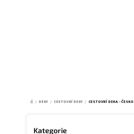
Přejít
na
obsah
/
DEKY
/
CESTOVNÍ DEKY
/
CESTOVNÍ DEKA - ČESKO
DOMŮ
P
o
Kategorie
Přeskočit