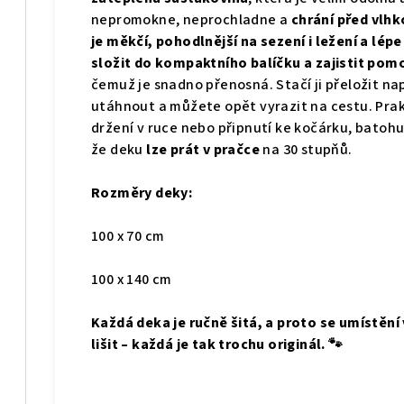
nepromokne, neprochladne a
chrání před vlhk
je měkčí, pohodlnější na sezení i ležení a lép
složit do kompaktního balíčku a zajistit po
čemuž je snadno přenosná. Stačí ji přeložit n
utáhnout a můžete opět vyrazit na cestu. Pra
držení v ruce nebo připnutí ke kočárku, batohu
že deku
lze prát v pračce
na 30 stupňů.
Rozměry deky:
100 x 70 cm
100 x 140 cm
Každá deka je ručně šitá, a proto se umístění
lišit – každá je tak trochu originál. 🐾