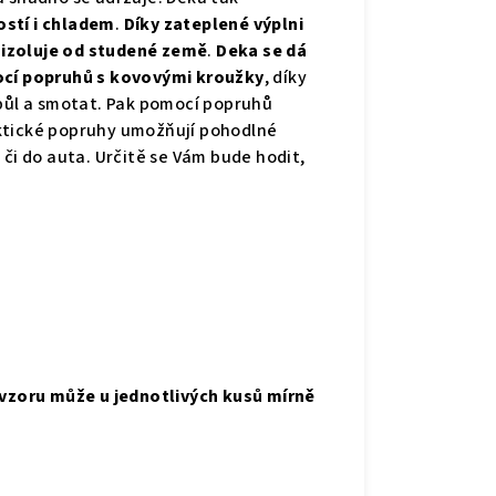
ostí i chladem
.
Díky zateplené výplni
e izoluje od studené země
.
Deka se dá
mocí popruhů s kovovými kroužky
, díky
apůl a smotat. Pak pomocí popruhů
ktické popruhy umožňují pohodlné
 či do auta.
Určitě se Vám bude hodit,
 vzoru může u jednotlivých kusů mírně