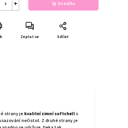
+
Do košíku
sk
Zeptat se
Sdílet
né strany je
kvalitní zimní softshell
s
sazování nečistot. Z druhé strany je
 a snadno se udržuje. Deka tak