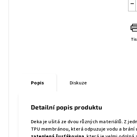
−
Ti
Popis
Diskuze
Detailní popis produktu
Deka je ušitá ze dvou různých materiálů. Z jed
TPU membránou, která odpuzuje vodu a brání u
zateplená šusťákovina
, která je velmi odolná