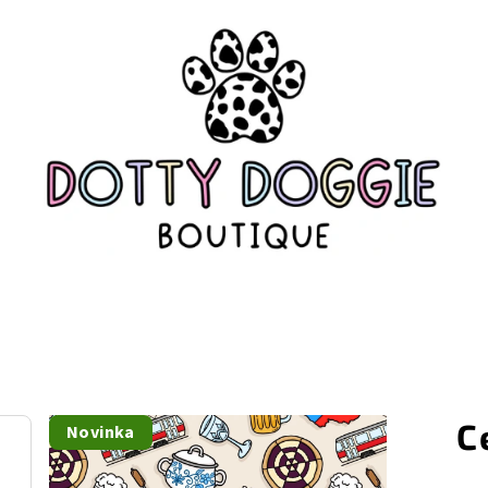
C
Novinka