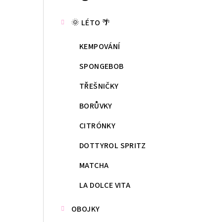
kategorie
s
🌞 LÉTO 🌴
t
KEMPOVÁNÍ
r
a
SPONGEBOB
n
TŘEŠNIČKY
n
BORŮVKY
í
CITRÓNKY
p
DOTTYROL SPRITZ
a
MATCHA
n
LA DOLCE VITA
e
OBOJKY
l