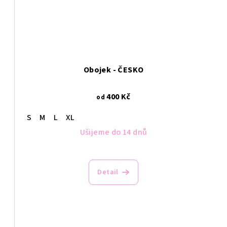
Obojek - ČESKO
400 Kč
od
S
M
L
XL
Ušijeme do 14 dnů
Detail