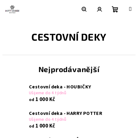
Přejít
na
obsah
Nákupní
Hledat
Přihlášení
CESTOVNÍ DEKY
košík
Nejprodávanější
Cestovní deka - HOUBIČKY
Ušijeme do 4 týdnů
1 000 Kč
od
Cestovní deka - HARRY POTTER
Ušijeme do 4 týdnů
1 000 Kč
od