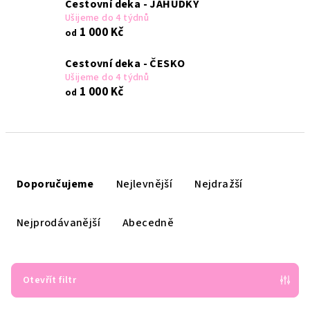
Cestovní deka - JAHŮDKY
Ušijeme do 4 týdnů
1 000 Kč
od
Cestovní deka - ČESKO
Ušijeme do 4 týdnů
1 000 Kč
od
Ř
a
Doporučujeme
Nejlevnější
Nejdražší
z
e
Nejprodávanější
Abecedně
n
í
p
Otevřít filtr
r