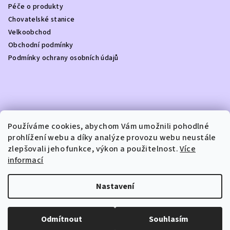
v
Péče o produkty
í
k
Chovatelské stanice
y
Velkoobchod
v
Obchodní podmínky
ý
Podmínky ochrany osobních údajů
p
i
s
u
Kontakt
Používáme cookies, abychom Vám umožnili pohodlné
prohlížení webu a díky analýze provozu webu neustále
info
@
dottydoggie.cz
zlepšovali jeho funkce, výkon a použitelnost.
Více
+420739459984
informací
Nastavení
Copyright 2026
DOTTY DOGGIE
. Všechna práva vyhrazena.
Odmítnout
Souhlasím