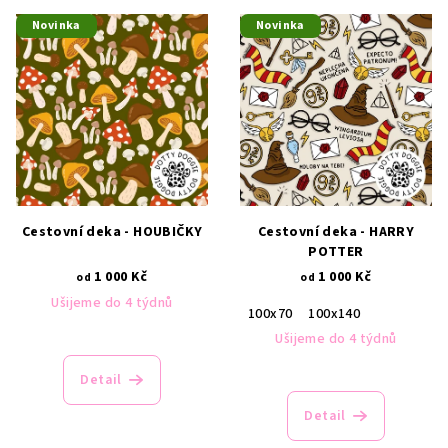
V
o
Novinka
Novinka
ý
d
p
u
i
k
s
t
p
ů
r
o
d
Cestovní deka - HOUBIČKY
Cestovní deka - HARRY
POTTER
u
1 000 Kč
1 000 Kč
od
od
k
Ušijeme do 4 týdnů
t
100x70
100x140
Ušijeme do 4 týdnů
ů
Detail
Detail