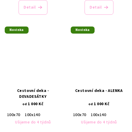
Detail
Detail
Novinka
Novinka
Cestovní deka -
Cestovní deka - ALENKA
DEVADESÁTKY
1 000 Kč
1 000 Kč
od
od
100x70
100x140
100x70
100x140
Ušijeme do 4 týdnů
Ušijeme do 4 týdnů