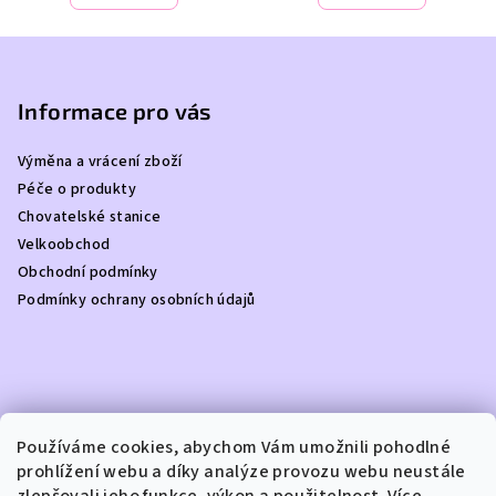
Z
á
p
Informace pro vás
a
Výměna a vrácení zboží
t
Péče o produkty
í
Chovatelské stanice
Velkoobchod
Obchodní podmínky
Podmínky ochrany osobních údajů
Kontakt
Používáme cookies, abychom Vám umožnili pohodlné
prohlížení webu a díky analýze provozu webu neustále
info
@
dottydoggie.cz