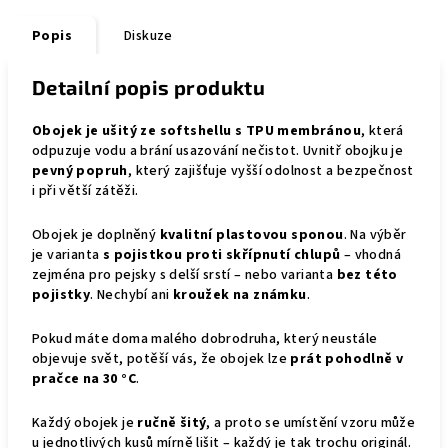
Popis
Diskuze
Detailní popis produktu
Obojek je ušitý ze softshellu s TPU membránou
, která
odpuzuje vodu a brání usazování nečistot. Uvnitř obojku je
pevný popruh
, který zajišťuje vyšší odolnost a bezpečnost
i při větší zátěži.
Obojek je doplněný
kvalitní plastovou sponou
. Na výběr
je varianta
s pojistkou proti skřípnutí chlupů
– vhodná
zejména pro pejsky s delší srstí – nebo varianta
bez této
pojistky
. Nechybí ani
kroužek na známku
.
Pokud máte doma malého dobrodruha, který neustále
objevuje svět, potěší vás, že obojek lze
prát pohodlně v
pračce na 30 °C
.
Každý obojek je
ručně šitý
, a proto se umístění vzoru může
u jednotlivých kusů mírně lišit – každý je tak trochu originál.