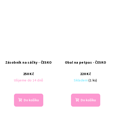
Zásobník na sáčky - ČESKO
Obal na petpas - ČESKO
250 Kč
220 Kč
Ušijeme do 14 dnů
Skladem
(1 ks)
Do košíku
Do košíku