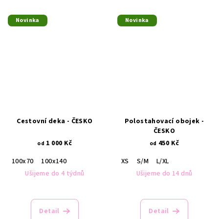
Novinka
Novinka
Cestovní deka - ČESKO
Polostahovací obojek -
ČESKO
1 000 Kč
450 Kč
od
od
100x70
100x140
XS
S/M
L/XL
Ušijeme do 4 týdnů
Ušijeme do 14 dnů
Detail
Detail