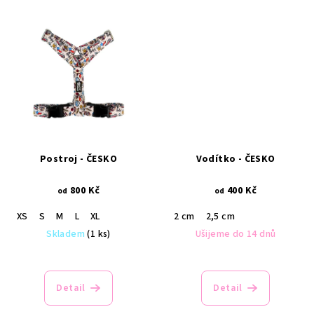
Postroj - ČESKO
Vodítko - ČESKO
800 Kč
400 Kč
od
od
XS
S
M
L
XL
2 cm
2,5 cm
Skladem
(1 ks)
Ušijeme do 14 dnů
Detail
Detail