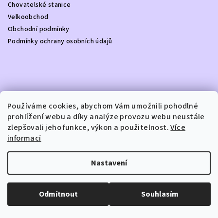
Chovatelské stanice
Velkoobchod
Obchodní podmínky
Podmínky ochrany osobních údajů
Kontakt
Používáme cookies, abychom Vám umožnili pohodlné
prohlížení webu a díky analýze provozu webu neustále
info
@
dottydoggie.cz
zlepšovali jeho funkce, výkon a použitelnost.
Více
+420739459984
informací
Nastavení
Copyright 2026
DOTTY DOGGIE
. Všechna práva vyhrazena.
Odmítnout
Souhlasím
Vytvořil Shoptet