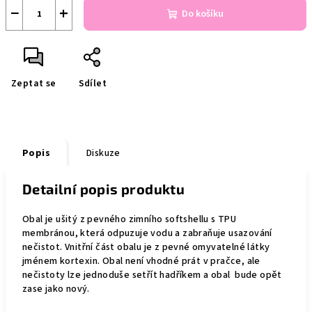
−
+
Do košíku
Zeptat se
Sdílet
Popis
Diskuze
Detailní popis produktu
Obal je
ušitý
z pevného zimního softshellu s TPU
membránou,
která
odpuzuje vodu a zabraňuje usazování
nečistot. Vnitřní část obalu je z pevné omyvatelné látky
jménem kortexin. Obal není vhodné prát v pračce, ale
nečistoty lze jednoduše setřít hadříkem a obal bude opět
zase jako nový.