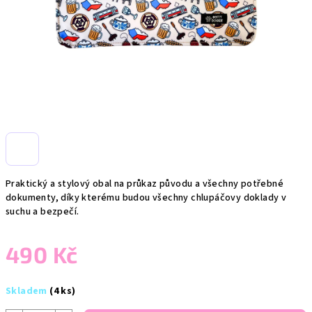
Praktický a stylový obal na průkaz původu a všechny potřebné
dokumenty, díky kterému budou všechny chlupáčovy doklady v
suchu a bezpečí.
490 Kč
Měrná
Skladem
(4 ks)
cena: