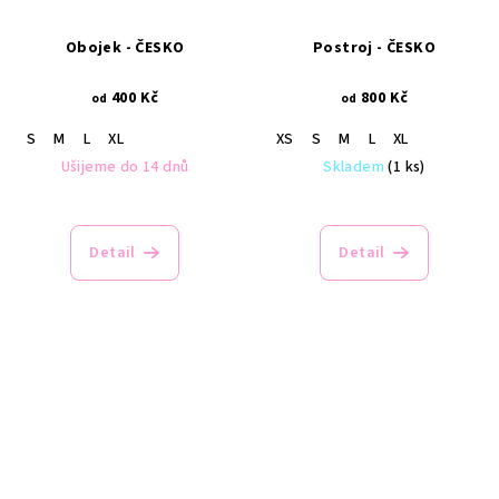
Obojek - ČESKO
Postroj - ČESKO
400 Kč
800 Kč
od
od
S
M
L
XL
XS
S
M
L
XL
Ušijeme do 14 dnů
Skladem
(1 ks)
Detail
Detail