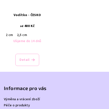
Vodítko - ČESKO
400 Kč
od
2 cm
2,5 cm
Ušijeme do 14 dnů
Detail
Z
á
p
Informace pro vás
a
Výměna a vrácení zboží
t
Péče o produkty
í