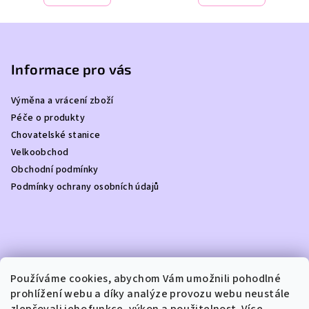
Z
á
p
Informace pro vás
a
Výměna a vrácení zboží
t
Péče o produkty
í
Chovatelské stanice
Velkoobchod
Obchodní podmínky
Podmínky ochrany osobních údajů
Kontakt
Používáme cookies, abychom Vám umožnili pohodlné
prohlížení webu a díky analýze provozu webu neustále
info
@
dottydoggie.cz