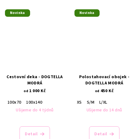
Novinka
Novinka
Cestovní deka - DOGTELLA
Polostahovací obojek -
MODRÁ
DOGTELLA MODRÁ
1 000 Kč
450 Kč
od
od
100x70
100x140
XS
S/M
L/XL
Ušijeme do 4 týdnů
Ušijeme do 14 dnů
Detail
Detail