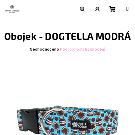
Přejít
na
obsah
Nákupní
Hledat
Přihlášení
Obojek - DOGTELLA MODRÁ
košík
Průměrné
Neohodnoceno
Podrobnosti hodnocení
hodnocení
produktu
je
0,0
z
5
hvězdiček.