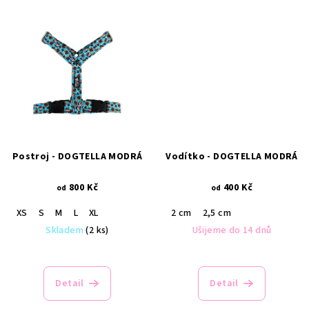
Postroj - DOGTELLA MODRÁ
Vodítko - DOGTELLA MODRÁ
800 Kč
400 Kč
od
od
XS
S
M
L
XL
2 cm
2,5 cm
Skladem
(2 ks)
Ušijeme do 14 dnů
Detail
Detail