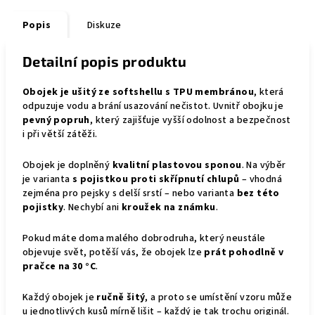
Popis
Diskuze
Detailní popis produktu
Obojek je ušitý ze softshellu s TPU membránou
, která
odpuzuje vodu a brání usazování nečistot. Uvnitř obojku je
pevný popruh
, který zajišťuje vyšší odolnost a bezpečnost
i při větší zátěži.
Obojek je doplněný
kvalitní plastovou sponou
. Na výběr
je varianta
s pojistkou proti skřípnutí chlupů
– vhodná
zejména pro pejsky s delší srstí – nebo varianta
bez této
pojistky
. Nechybí ani
kroužek na známku
.
Pokud máte doma malého dobrodruha, který neustále
objevuje svět, potěší vás, že obojek lze
prát pohodlně v
pračce na 30 °C
.
Každý obojek je
ručně šitý
, a proto se umístění vzoru může
u jednotlivých kusů mírně lišit – každý je tak trochu originál.