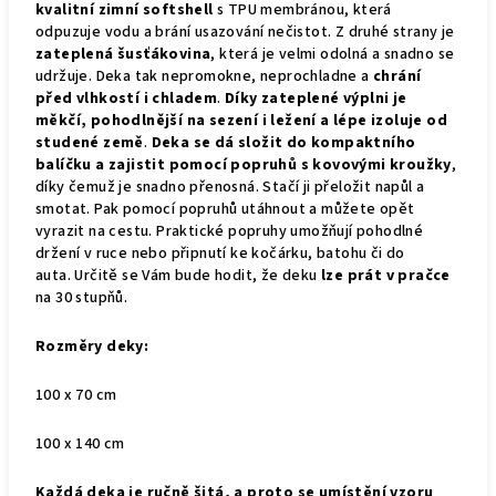
kvalitní zimní softshell
s TPU membránou, která
odpuzuje vodu a brání usazování nečistot. Z druhé strany je
zateplená šusťákovina
, která je velmi odolná a snadno se
udržuje. Deka tak nepromokne, neprochladne a
chrání
před vlhkostí i chladem
.
Díky zateplené výplni je
měkčí, pohodlnější na sezení i ležení a lépe izoluje od
studené země
.
Deka se dá složit do kompaktního
balíčku a zajistit pomocí popruhů s kovovými kroužky
,
díky čemuž je snadno přenosná. Stačí ji přeložit napůl a
smotat. Pak pomocí popruhů utáhnout a můžete opět
vyrazit na cestu. Praktické popruhy umožňují pohodlné
držení v ruce nebo připnutí ke kočárku, batohu či do
auta.
Určitě se Vám bude hodit, že deku
lze prát v pračce
na 30 stupňů.
Rozměry deky:
100 x 70 cm
100 x 140 cm
Každá deka je ručně šitá, a proto se umístění vzoru