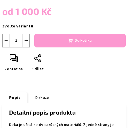
od
1 000 Kč
Měrná
Zvolte variantu
cena:
−
+
Do košíku
Zeptat se
Sdílet
Popis
Diskuze
Detailní popis produktu
Deka je ušitá ze dvou různých materiálů. Z jedné strany je