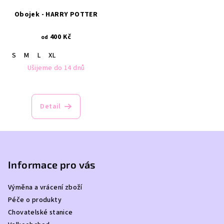
Obojek - HARRY POTTER
400 Kč
od
S
M
L
XL
Ušijeme do 14 dnů
Detail
Z
á
p
Informace pro vás
a
Výměna a vrácení zboží
t
Péče o produkty
í
Chovatelské stanice