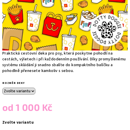
Praktická cestovní deka pro psy, která poskytne pohodlí na
cestách, výletech i při každodenním používání. Díky promyšlenému
systému skládání ji snadno sbalíte do kompaktního balíčku a
pohodlně přenesete kamkoliv s sebou.
ROZMĚR DEKY
od
1 000 Kč
Měrná
Zvolte variantu
cena: