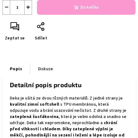
−
+
Do košíku
Zeptat se
Sdílet
Popis
Diskuze
Detailní popis produktu
Deka je ušitá ze dvou různých materiálů. Z jedné strany je
kvalitní zimní softshell
s TPU membránou, která
odpuzuje vodu a brání usazování nečistot. Z druhé strany je
zateplená šusťákovina
, která je velmi odolná a snadno se
udržuje. Deka tak nepromokne, neprochladne a
chrání
před vlhkostí i chladem
.
Díky zateplené výplni je
měkčí, pohodlnější na sezení i ležení a lépe izoluje od