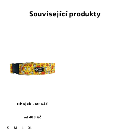
Související produkty
Obojek - MEKÁČ
400 Kč
od
S
M
L
XL