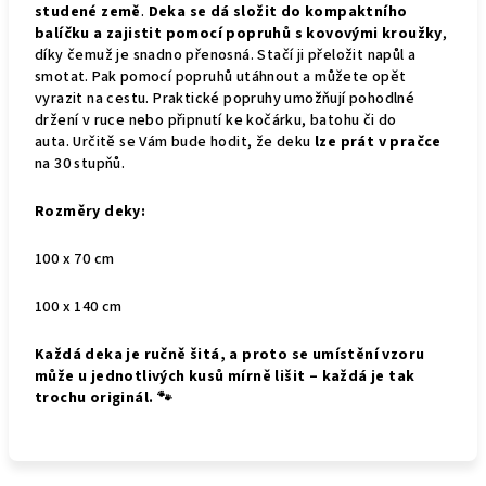
studené země
.
Deka se dá složit do kompaktního
balíčku a zajistit pomocí popruhů s kovovými kroužky
,
díky čemuž je snadno přenosná. Stačí ji přeložit napůl a
smotat. Pak pomocí popruhů utáhnout a můžete opět
vyrazit na cestu. Praktické popruhy umožňují pohodlné
držení v ruce nebo připnutí ke kočárku, batohu či do
auta.
Určitě se Vám bude hodit, že deku
lze prát v pračce
na 30 stupňů.
Rozměry deky:
100 x 70 cm
100 x 140 cm
Každá deka je ručně šitá, a proto se umístění vzoru
může u jednotlivých kusů mírně lišit – každá je tak
trochu originál. 🐾