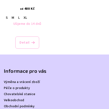
400 Kč
od
S
M
L
XL
Ušijeme do 14 dnů
Detail
Z
á
p
Informace pro vás
a
Výměna a vrácení zboží
t
Péče o produkty
í
Chovatelské stanice
Velkoobchod
Obchodní podmínky