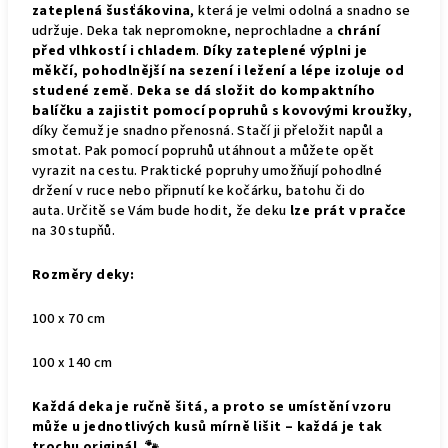
zateplená šusťákovina
, která je velmi odolná a snadno se
udržuje. Deka tak nepromokne, neprochladne a
chrání
před vlhkostí i chladem
.
Díky zateplené výplni je
měkčí, pohodlnější na sezení i ležení a lépe izoluje od
studené země
.
Deka se dá složit do kompaktního
balíčku a zajistit pomocí popruhů s kovovými kroužky
,
díky čemuž je snadno přenosná. Stačí ji přeložit napůl a
smotat. Pak pomocí popruhů utáhnout a můžete opět
vyrazit na cestu. Praktické popruhy umožňují pohodlné
držení v ruce nebo připnutí ke kočárku, batohu či do
auta.
Určitě se Vám bude hodit, že deku
lze prát v pračce
na 30 stupňů.
Rozměry deky:
100 x 70 cm
100 x 140 cm
Každá deka je ručně šitá, a proto se umístění vzoru
může u jednotlivých kusů mírně lišit – každá je tak
trochu originál. 🐾