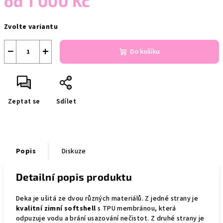
od
1 000 Kč
Měrná
Zvolte variantu
cena:
−
+
Do košíku
Zeptat se
Sdílet
Popis
Diskuze
Detailní popis produktu
Deka je ušitá ze dvou různých materiálů. Z jedné strany je
kvalitní zimní softshell
s TPU membránou, která
odpuzuje vodu a brání usazování nečistot. Z druhé strany je