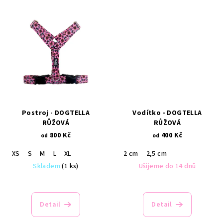
Postroj - DOGTELLA
Vodítko - DOGTELLA
RŮŽOVÁ
RŮŽOVÁ
800 Kč
400 Kč
od
od
XS
S
M
L
XL
2 cm
2,5 cm
Skladem
(1 ks)
Ušijeme do 14 dnů
Detail
Detail