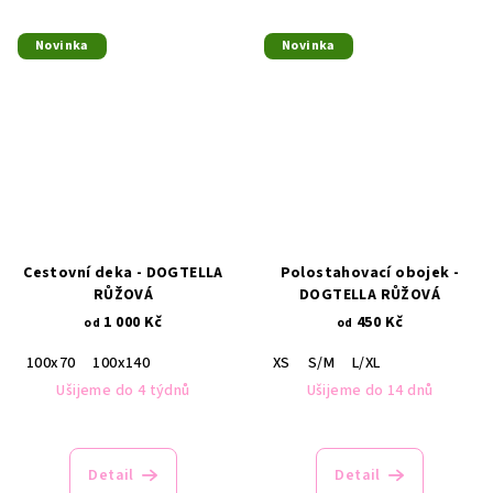
Novinka
Novinka
Cestovní deka - DOGTELLA
Polostahovací obojek -
RŮŽOVÁ
DOGTELLA RŮŽOVÁ
1 000 Kč
450 Kč
od
od
100x70
100x140
XS
S/M
L/XL
Ušijeme do 4 týdnů
Ušijeme do 14 dnů
Detail
Detail