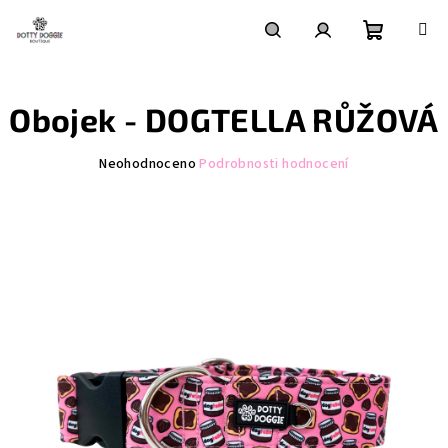
Přejít
na
obsah
Nákupní
Hledat
Přihlášení
Obojek - DOGTELLA RŮŽOVÁ
košík
Průměrné
Neohodnoceno
Podrobnosti hodnocení
hodnocení
produktu
je
0,0
z
5
hvězdiček.