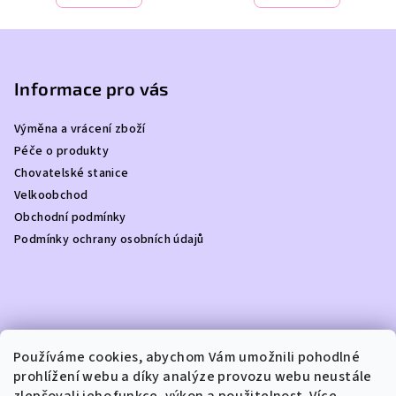
Z
á
p
Informace pro vás
a
Výměna a vrácení zboží
t
Péče o produkty
í
Chovatelské stanice
Velkoobchod
Obchodní podmínky
Podmínky ochrany osobních údajů
Kontakt
Používáme cookies, abychom Vám umožnili pohodlné
prohlížení webu a díky analýze provozu webu neustále
info
@
dottydoggie.cz