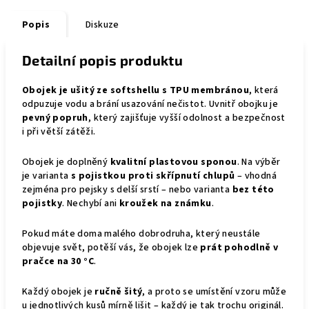
Popis
Diskuze
Detailní popis produktu
Obojek je ušitý ze softshellu s TPU membránou
, která
odpuzuje vodu a brání usazování nečistot. Uvnitř obojku je
pevný popruh
, který zajišťuje vyšší odolnost a bezpečnost
i při větší zátěži.
Obojek je doplněný
kvalitní plastovou sponou
. Na výběr
je varianta
s pojistkou proti skřípnutí chlupů
– vhodná
zejména pro pejsky s delší srstí – nebo varianta
bez této
pojistky
. Nechybí ani
kroužek na známku
.
Pokud máte doma malého dobrodruha, který neustále
objevuje svět, potěší vás, že obojek lze
prát pohodlně v
pračce na 30 °C
.
Každý obojek je
ručně šitý
, a proto se umístění vzoru může
u jednotlivých kusů mírně lišit – každý je tak trochu originál.