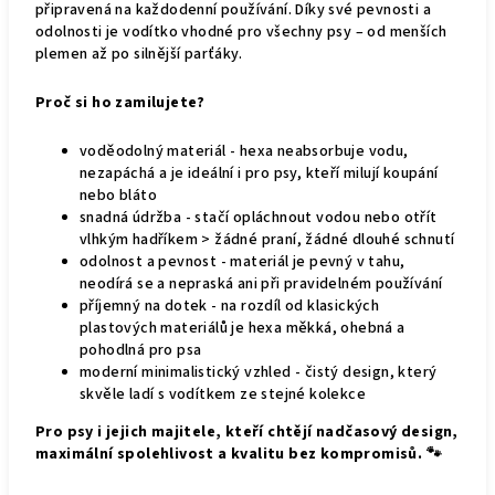
připravená na každodenní používání. Díky své pevnosti a
odolnosti je vodítko vhodné pro všechny psy – od menších
plemen až po silnější parťáky.
Proč si ho zamilujete?
voděodolný materiál - hexa neabsorbuje vodu,
nezapáchá a je ideální i pro psy, kteří milují koupání
nebo bláto
snadná údržba - stačí opláchnout vodou nebo otřít
vlhkým hadříkem > žádné praní, žádné dlouhé schnutí
odolnost a pevnost - materiál je pevný v tahu,
neodírá se a nepraská ani při pravidelném používání
příjemný na dotek - na rozdíl od klasických
plastových materiálů je hexa měkká, ohebná a
pohodlná pro psa
moderní minimalistický vzhled - čistý design, který
skvěle ladí s vodítkem ze stejné kolekce
Pro psy i jejich majitele, kteří chtějí nadčasový design,
maximální spolehlivost a kvalitu bez kompromisů. 🐾