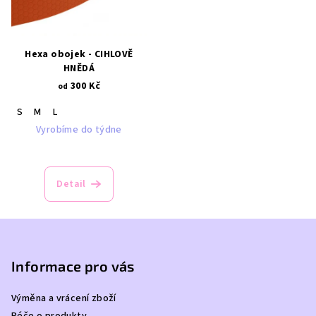
Hexa obojek - CIHLOVĚ
HNĚDÁ
300 Kč
od
S
M
L
Vyrobíme do týdne
Detail
Z
á
p
Informace pro vás
a
Výměna a vrácení zboží
t