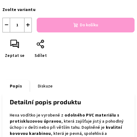
Měrná
Zvolte variantu
cena:
−
+
Do košíku
Zeptat se
Sdílet
Popis
Diskuze
Detailní popis produktu
Hexa vodítko je vyrobené z
odolného PVC materiálu s
protiskluzovou úpravou
, která zajišťuje jistý a pohodlný
úchop i v dešti nebo při větším tahu. Doplněné je
kvalitní
kovovou karabinou
, která je pevná, spolehlivá a