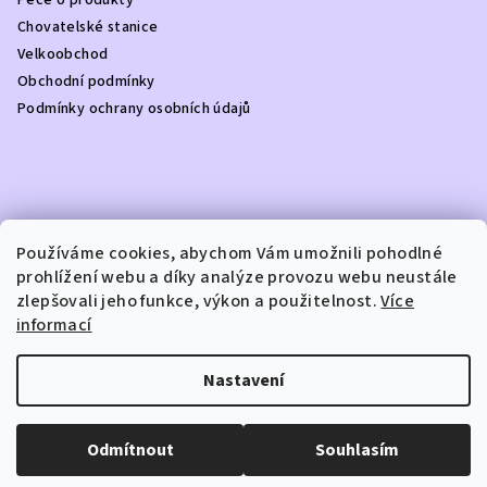
Péče o produkty
í
Chovatelské stanice
Velkoobchod
Obchodní podmínky
Podmínky ochrany osobních údajů
Kontakt
Používáme cookies, abychom Vám umožnili pohodlné
prohlížení webu a díky analýze provozu webu neustále
info
@
dottydoggie.cz
zlepšovali jeho funkce, výkon a použitelnost.
Více
+420739459984
informací
Nastavení
Copyright 2026
DOTTY DOGGIE
. Všechna práva vyhrazena.
Odmítnout
Souhlasím
Vytvořil Shoptet