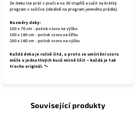
že deku lze prát v pračce na 30 stupňů a sušit na krátký
program v sušičce (ideálně na program jemného prádla).
Rozměry deky:
100 x 70 cm - potisk vzoru na výšku
100 x 160 cm - potisk vzoru na šířku
200 x 160 cm - potisk vzoru na výšku
Každá deka je ručně šitá, a proto se umístění vzoru
může u jednotlivých kusů mírně lišit – každá je tak
trochu originál.
🐾
Související produkty