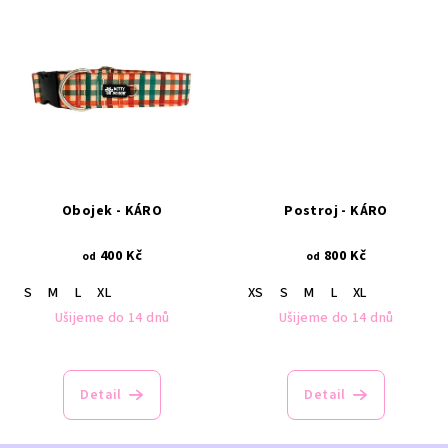
Obojek - KÁRO
Postroj - KÁRO
400 Kč
800 Kč
od
od
S
M
L
XL
XS
S
M
L
XL
Ušijeme do 14 dnů
Ušijeme do 14 dnů
Detail
Detail