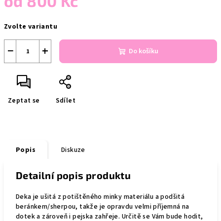
od
800 Kč
Měrná
Zvolte variantu
cena:
−
+
Do košíku
Zeptat se
Sdílet
Popis
Diskuze
Detailní popis produktu
Deka je ušitá z potištěného minky materiálu a podšitá
beránkem/sherpou, takže je opravdu velmi příjemná na
dotek a zároveň i pejska zahřeje. Určitě se Vám bude hodit,