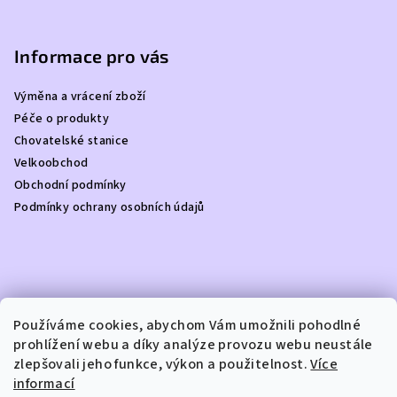
Z
á
p
Informace pro vás
a
Výměna a vrácení zboží
t
Péče o produkty
í
Chovatelské stanice
Velkoobchod
Obchodní podmínky
Podmínky ochrany osobních údajů
Kontakt
Používáme cookies, abychom Vám umožnili pohodlné
prohlížení webu a díky analýze provozu webu neustále
info
@
dottydoggie.cz
zlepšovali jeho funkce, výkon a použitelnost.
Více
+420739459984
informací