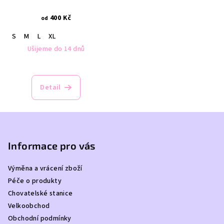
400 Kč
od
S
M
L
XL
Ušijeme do 14 dnů
Detail
Z
á
p
Informace pro vás
a
Výměna a vrácení zboží
t
Péče o produkty
í
Chovatelské stanice
Velkoobchod
Obchodní podmínky