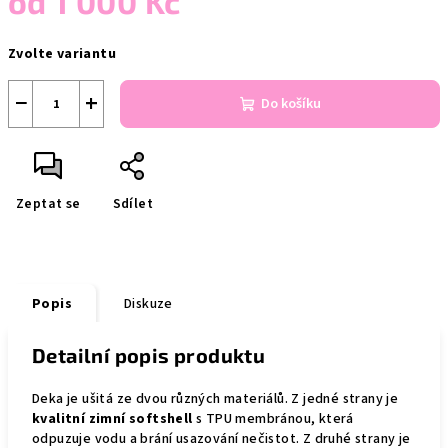
od
1 000 Kč
Měrná
Zvolte variantu
cena:
−
+
Do košíku
Zeptat se
Sdílet
Popis
Diskuze
Detailní popis produktu
Deka je ušitá ze dvou různých materiálů. Z jedné strany je
kvalitní zimní softshell
s TPU membránou, která
odpuzuje vodu a brání usazování nečistot. Z druhé strany je