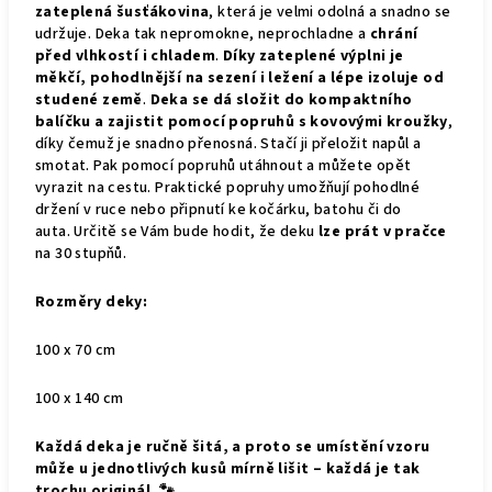
zateplená šusťákovina
, která je velmi odolná a snadno se
udržuje. Deka tak nepromokne, neprochladne a
chrání
před vlhkostí i chladem
.
Díky zateplené výplni je
měkčí, pohodlnější na sezení i ležení a lépe izoluje od
studené země
.
Deka se dá složit do kompaktního
balíčku a zajistit pomocí popruhů s kovovými kroužky
,
díky čemuž je snadno přenosná. Stačí ji přeložit napůl a
smotat. Pak pomocí popruhů utáhnout a můžete opět
vyrazit na cestu. Praktické popruhy umožňují pohodlné
držení v ruce nebo připnutí ke kočárku, batohu či do
auta.
Určitě se Vám bude hodit, že deku
lze prát v pračce
na 30 stupňů.
Rozměry deky:
100 x 70 cm
100 x 140 cm
Každá deka je ručně šitá, a proto se umístění vzoru
může u jednotlivých kusů mírně lišit – každá je tak
trochu originál. 🐾