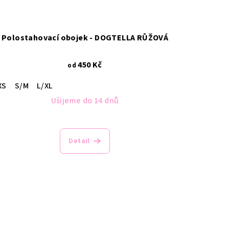
Polostahovací obojek - DOGTELLA RŮŽOVÁ
450 Kč
od
XS
S/M
L/XL
Ušijeme do 14 dnů
Detail