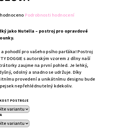
měrné
hodnoceno
Podrobnosti hodnocení
nocení
duktu
dký jako Nutella – postroj pro opravdové
ounky.
l a pohodlí pro vašeho psího parťáka! Postroj
TY DOGGIE s autorským vzorem z dílny naší
zdiček.
strátorky zaujme na první pohled. Je lehký,
dyšný, odolný a snadno se udržuje. Díky
litnímu provedení a unikátnímu designu bude
 pejsek nepřehlédnutelný kdekoliv.
IKOST POSTROJE
KA