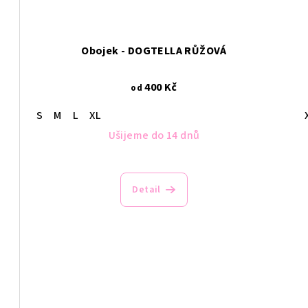
Obojek - DOGTELLA RŮŽOVÁ
400 Kč
od
S
M
L
XL
Ušijeme do 14 dnů
Detail