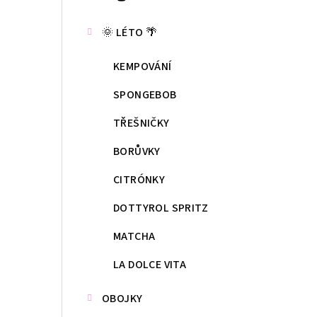
kategorie
s
🌞 LÉTO 🌴
t
KEMPOVÁNÍ
r
a
SPONGEBOB
n
TŘEŠNIČKY
n
BORŮVKY
í
CITRÓNKY
p
DOTTYROL SPRITZ
a
MATCHA
n
LA DOLCE VITA
e
OBOJKY
l