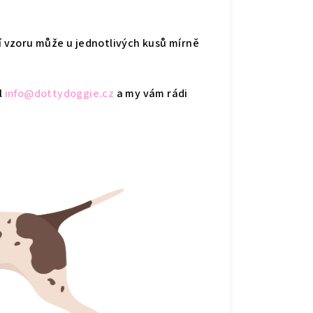
ní vzoru může u jednotlivých kusů mírně
l
info@dottydoggie.cz
a my vám rádi