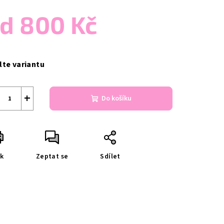
od
800 Kč
ná
a:
lte variantu
+
Do košíku
sk
Zeptat se
Sdílet