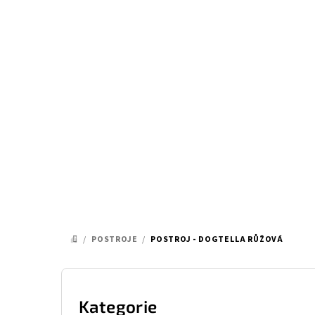
Přejít
na
obsah
/
POSTROJE
/
POSTROJ - DOGTELLA RŮŽOVÁ
DOMŮ
P
o
Kategorie
Přeskočit