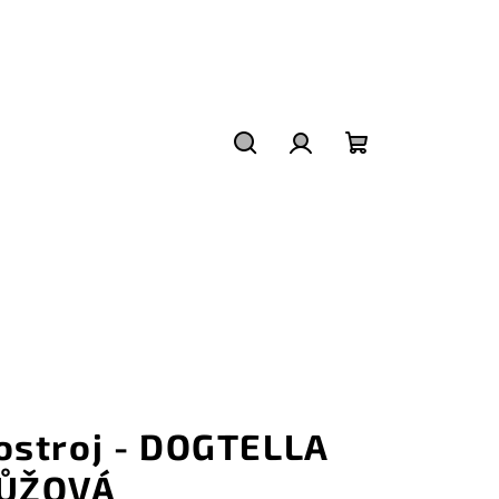
Hledat
Přihlášení
Nákupní
košík
ostroj - DOGTELLA
ŮŽOVÁ