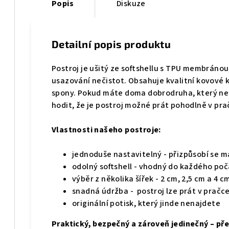
Popis
Diskuze
Detailní popis produktu
Postroj je
ušitý ze softshellu s TPU membránou
usazování nečistot
. Obsahuje kvalitní kovov
spony. Pokud máte doma dobrodruha, který ne
hodit, že je postroj možné prát pohodlně v pr
Vlastnosti našeho postroje:
jednoduše nastavitelný - přizpůsobí se 
odolný softshell - vhodný do každého poč
výběr z několika šířek - 2 cm, 2,5 cm a 4 c
snadná údržba - postroj lze prát v pračc
originální potisk, který jinde nenajdete
Praktický, bezpečný a zároveň jedinečný – pře