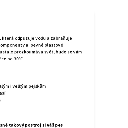
,
která
odpuzuje vodu a zabraňuje
é komponenty a pevné plastové
ustále prozkoumává svět, bude se vám
ačce na 30°C.
malým i velkým pejskům
así
m
e
sně takový postroj si váš pes