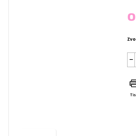
Měr
cen
Zvo
−
Ti