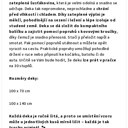
zateplená šusťákovina
, která je velmi odolná a snadno se
udržuje. Deka tak nepromokne, neprochladne a
chrání
před vlhkostí i chladem
.
Díky zateplené výplni je
měkčí, pohodlnější na sezení i ležení a lépe izoluje od
studené země
.
Deka se dá složit do kompaktního
balíčku a zajistit pomocí popruhů s kovovými kroužky
,
díky čemuž je snadno přenosná. Stačí ji přeložit napůl a
smotat. Pak pomocí popruhů utáhnout a můžete opět
vyrazit na cestu. Praktické popruhy umožňují pohodlné
držení v ruce nebo připnutí ke kočárku, batohu či do
auta.
Určitě se Vám bude hodit, že deku
lze prát v pračce
na 30 stupňů.
Rozměry deky:
100 x 70 cm
100 x 140 cm
Každá deka je ručně šitá, a proto se umístění vzoru
může u jednotlivých kusů mírně lišit – každá je tak
trochu originál. 🐾