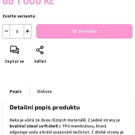
od
1 000 Kč
Měrná
Zvolte variantu
cena:
−
+
Do košíku
Zeptat se
Sdílet
Popis
Diskuze
Detailní popis produktu
Deka je ušitá ze dvou různých materiálů. Z jedné strany je
kvalitní zimní softshell
s TPU membránou, která
odpuzuje vodu a brání usazování nečistot. Z druhé strany je