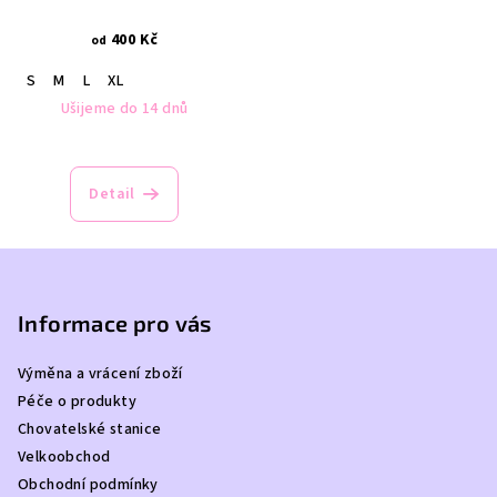
400 Kč
od
S
M
L
XL
Ušijeme do 14 dnů
Detail
Z
á
p
Informace pro vás
a
Výměna a vrácení zboží
t
Péče o produkty
í
Chovatelské stanice
Velkoobchod
Obchodní podmínky