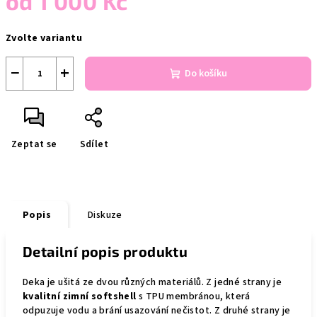
od
1 000 Kč
Měrná
Zvolte variantu
cena:
−
+
Do košíku
Zeptat se
Sdílet
Popis
Diskuze
Detailní popis produktu
Deka je ušitá ze dvou různých materiálů. Z jedné strany je
kvalitní zimní softshell
s TPU membránou, která
odpuzuje vodu a brání usazování nečistot. Z druhé strany je