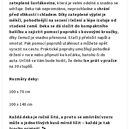
zateplená šusťákovina
, která je velmi odolná a snadno se
udržuje. Deka tak nepromokne, neprochladne a
chrání
před vlhkostí i chladem
.
Díky zateplené výplni je
měkčí, pohodlnější na sezení i ležení a lépe izoluje od
studené země
.
Deka se dá složit do kompaktního
balíčku a zajistit pomocí popruhů s kovovými kroužky
,
díky čemuž je snadno přenosná. Stačí ji přeložit napůl a
smotat. Pak pomocí popruhů utáhnout a můžete opět
vyrazit na cestu. Praktické popruhy umožňují pohodlné
držení v ruce nebo připnutí ke kočárku, batohu či do
auta.
Určitě se Vám bude hodit, že deku
lze prát v pračce
na 30 stupňů.
Rozměry deky:
100 x 70 cm
100 x 140 cm
Každá deka je ručně šitá, a proto se umístění vzoru
může u jednotlivých kusů mírně lišit – každá je tak
trochu originál. 🐾