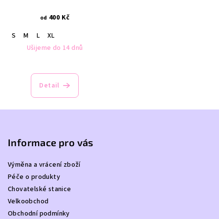
400 Kč
od
S
M
L
XL
Ušijeme do 14 dnů
Detail
Z
á
p
Informace pro vás
a
Výměna a vrácení zboží
t
Péče o produkty
í
Chovatelské stanice
Velkoobchod
Obchodní podmínky