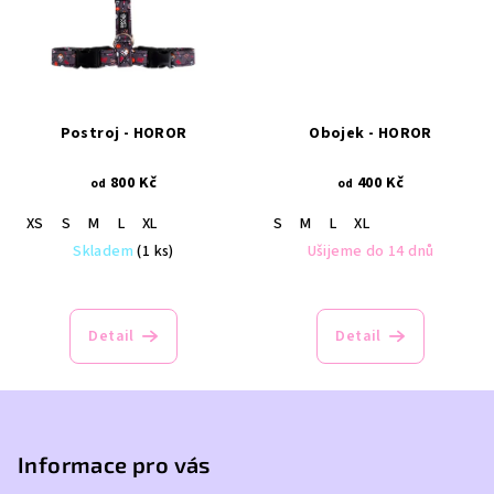
Postroj - HOROR
Obojek - HOROR
800 Kč
400 Kč
od
od
XS
S
M
L
XL
S
M
L
XL
Skladem
(1 ks)
Ušijeme do 14 dnů
Detail
Detail
Z
á
p
Informace pro vás