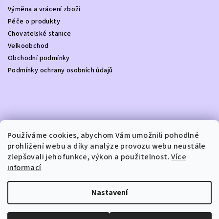
a
Výměna a vrácení zboží
t
Péče o produkty
í
Chovatelské stanice
Velkoobchod
Obchodní podmínky
Podmínky ochrany osobních údajů
Kontakt
Používáme cookies, abychom Vám umožnili pohodlné
prohlížení webu a díky analýze provozu webu neustále
info
@
dottydoggie.cz
zlepšovali jeho funkce, výkon a použitelnost.
Více
+420739459984
informací
Nastavení
Copyright 2026
DOTTY DOGGIE
. Všechna práva vyhrazena.