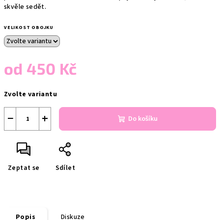
skvěle sedět.
VELIKOST OBOJKU
od
450 Kč
Měrná
Zvolte variantu
cena:
−
+
Do košíku
Zeptat se
Sdílet
Popis
Diskuze