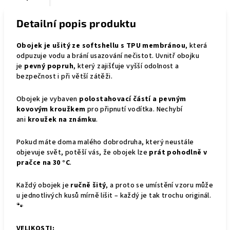
Detailní popis produktu
Obojek je ušitý ze softshellu s TPU membránou
, která
odpuzuje vodu a brání usazování nečistot. Uvnitř obojku
je
pevný popruh
, který zajišťuje vyšší odolnost a
bezpečnost i při větší zátěži.
Obojek je vybaven
polostahovací částí a pevným
kovovým kroužkem
pro připnutí vodítka. Nechybí
ani
kroužek na známku
.
Pokud máte doma malého dobrodruha, který neustále
objevuje svět, potěší vás, že obojek lze
prát pohodlně v
pračce na 30 °C
.
Každý obojek je
ručně šitý
, a proto se umístění vzoru může
u jednotlivých kusů mírně lišit – každý je tak trochu originál.
🐾
VELIKOSTI: