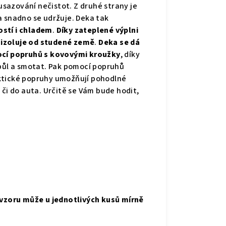
sazování nečistot. Z druhé strany je
 a snadno se udržuje. Deka tak
ostí i chladem
.
Díky zateplené výplni
e izoluje od studené země
.
Deka se dá
mocí popruhů s kovovými kroužky
, díky
apůl a smotat. Pak pomocí popruhů
ktické popruhy umožňují pohodlné
 či do auta.
Určitě se Vám bude hodit,
 vzoru může u jednotlivých kusů mírně