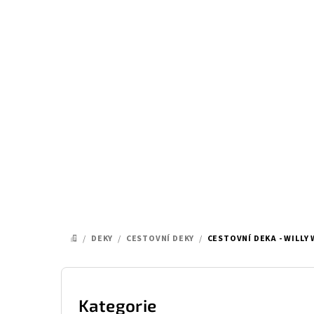
Přejít
na
obsah
/
DEKY
/
CESTOVNÍ DEKY
/
CESTOVNÍ DEKA - WILLY
DOMŮ
P
o
Kategorie
Přeskočit