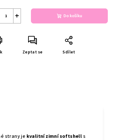
+
Do košíku
sk
Zeptat se
Sdílet
né strany je
kvalitní zimní softshell
s