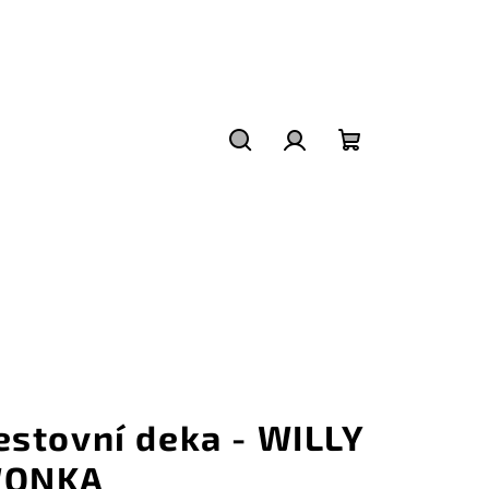
Hledat
Přihlášení
Nákupní
košík
estovní deka - WILLY
ONKA