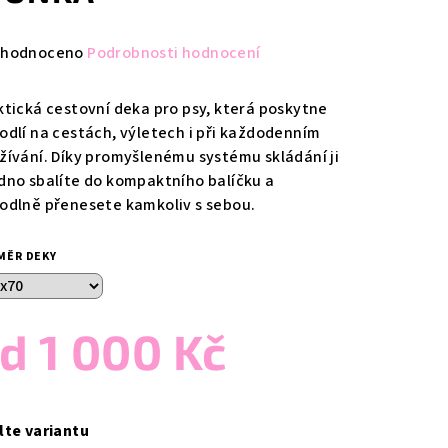
měrné
hodnoceno
Podrobnosti hodnocení
nocení
duktu
ktická cestovní deka pro psy, která poskytne
odlí na cestách, výletech i při každodenním
žívání. Díky promyšlenému systému skládání ji
dno sbalíte do kompaktního balíčku a
odlně přenesete kamkoliv s sebou.
zdiček.
MĚR DEKY
od
1 000 Kč
ná
a:
lte variantu