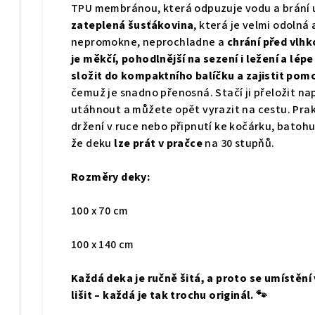
TPU membránou, která odpuzuje vodu a brání u
zateplená šusťákovina
, která je velmi odolná
nepromokne, neprochladne a
chrání před vlhk
je měkčí, pohodlnější na sezení i ležení a lép
složit do kompaktního balíčku a zajistit po
čemuž je snadno přenosná. Stačí ji přeložit n
utáhnout a můžete opět vyrazit na cestu. Pra
držení v ruce nebo připnutí ke kočárku, batohu
že deku
lze prát v pračce
na 30 stupňů.
Rozměry deky:
100 x 70 cm
100 x 140 cm
Každá deka je ručně šitá, a proto se umístění
lišit – každá je tak trochu originál. 🐾