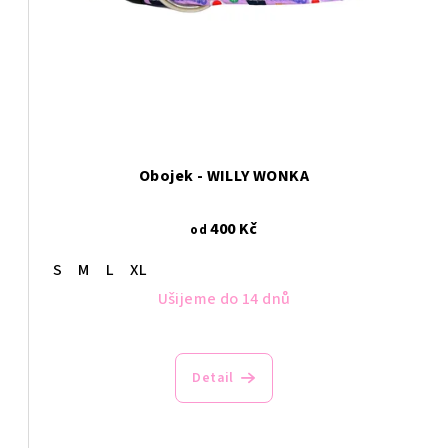
Obojek - WILLY WONKA
400 Kč
od
S
M
L
XL
Ušijeme do 14 dnů
Detail