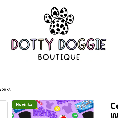
 WONKA
C
Novinka
W