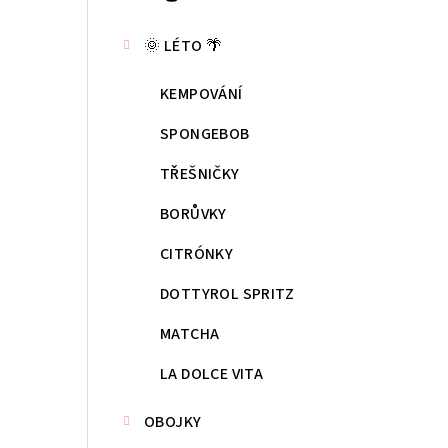
kategorie
s
🌞 LÉTO 🌴
t
KEMPOVÁNÍ
r
a
SPONGEBOB
n
TŘEŠNIČKY
n
BORŮVKY
í
CITRÓNKY
p
DOTTYROL SPRITZ
a
MATCHA
n
LA DOLCE VITA
e
OBOJKY
l