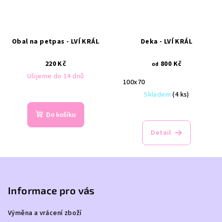
Obal na petpas - LVÍ KRÁL
Deka - LVÍ KRÁL
220 Kč
800 Kč
od
Ušijeme do 14 dnů
100x70
Skladem
(4 ks)
Do košíku
Detail
Z
á
p
Informace pro vás
a
Výměna a vrácení zboží
t