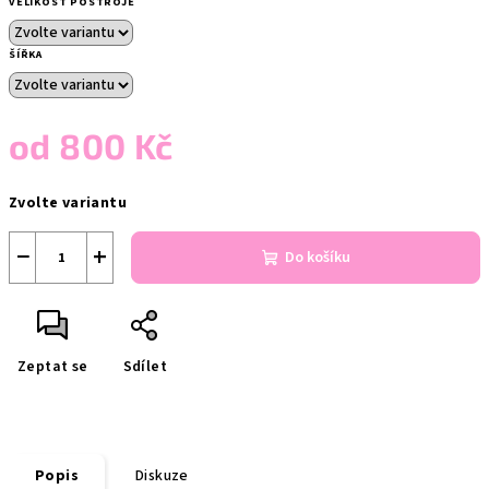
VELIKOST POSTROJE
ŠÍŘKA
od
800 Kč
Měrná
Zvolte variantu
cena:
−
+
Do košíku
Zeptat se
Sdílet
Popis
Diskuze