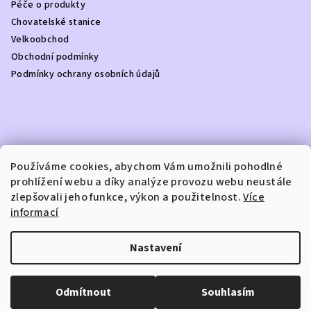
Péče o produkty
í
Chovatelské stanice
Velkoobchod
Obchodní podmínky
Podmínky ochrany osobních údajů
Kontakt
Používáme cookies, abychom Vám umožnili pohodlné
prohlížení webu a díky analýze provozu webu neustále
info
@
dottydoggie.cz
zlepšovali jeho funkce, výkon a použitelnost.
Více
+420739459984
informací
Nastavení
Copyright 2026
DOTTY DOGGIE
. Všechna práva vyhrazena.
Odmítnout
Souhlasím
Vytvořil Shoptet