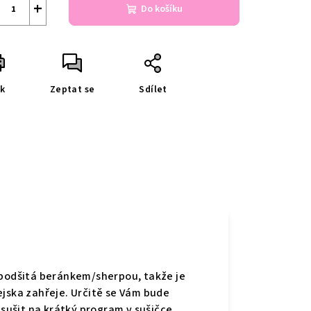
+
Do košíku
sk
Zeptat se
Sdílet
 podšitá beránkem/sherpou, takže je
ejska zahřeje. Určitě se Vám bude
 sušit na krátký program v sušičce