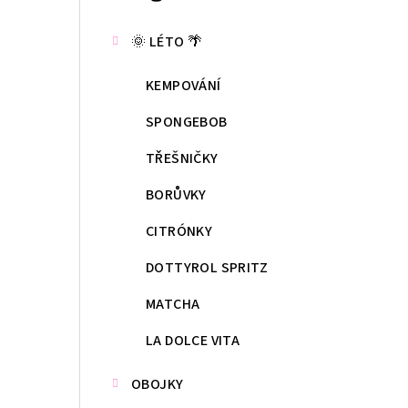
kategorie
s
🌞 LÉTO 🌴
t
KEMPOVÁNÍ
r
a
SPONGEBOB
n
TŘEŠNIČKY
n
BORŮVKY
í
CITRÓNKY
p
DOTTYROL SPRITZ
a
MATCHA
n
LA DOLCE VITA
e
OBOJKY
l