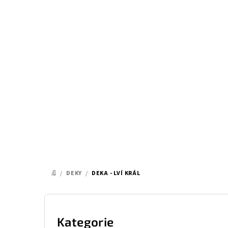
Přejít
na
obsah
/
DEKY
/
DEKA - LVÍ KRÁL
DOMŮ
P
o
Kategorie
Přeskočit