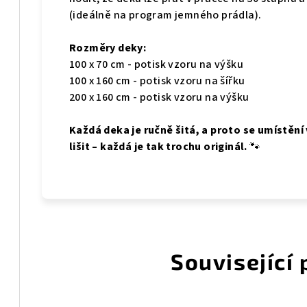
(ideálně na program jemného prádla).
Rozměry deky:
100 x 70 cm - potisk vzoru na výšku
100 x 160 cm - potisk vzoru na šířku
200 x 160 cm - potisk vzoru na výšku
Každá deka je ručně šitá, a proto se umístění
lišit – každá je tak trochu originál.
🐾
Související