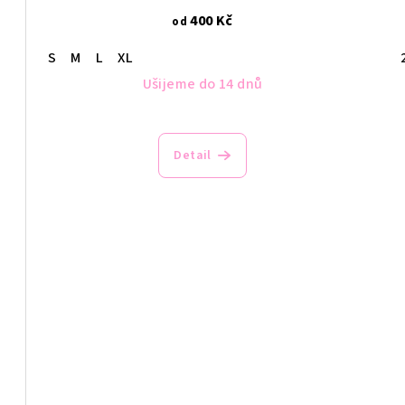
400 Kč
od
S
M
L
XL
Ušijeme do 14 dnů
Detail