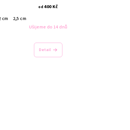
400 Kč
od
2 cm
2,5 cm
Ušijeme do 14 dnů
Detail