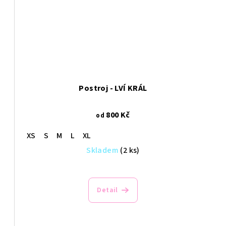
Postroj - LVÍ KRÁL
800 Kč
od
XS
S
M
L
XL
Skladem
(2 ks)
Detail