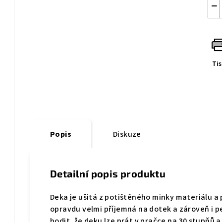
−
Ti
Popis
Diskuze
Detailní popis produktu
Deka je ušitá z potištěného minky materiálu a
opravdu velmi příjemná na dotek a zároveň i p
hodit, že deku lze prát v pračce na 30 stupňů a