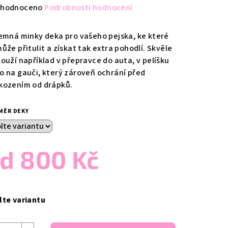
měrné
hodnoceno
Podrobnosti hodnocení
nocení
duktu
jemná minky deka pro vašeho pejska, ke které
ůže přitulit a získat tak extra pohodlí. Skvěle
louží například v přepravce do auta, v pelíšku
o na gauči, který zároveň ochrání před
kozením od drápků.
zdiček.
MĚR DEKY
od
800 Kč
ná
a:
lte variantu