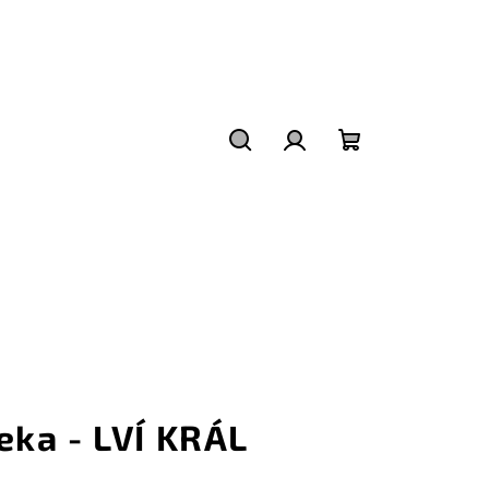
Hledat
Přihlášení
Nákupní
košík
eka - LVÍ KRÁL