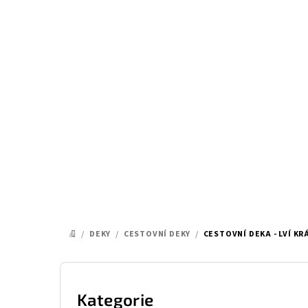
Přejít
na
obsah
/
DEKY
/
CESTOVNÍ DEKY
/
CESTOVNÍ DEKA - LVÍ KR
DOMŮ
P
o
Kategorie
Přeskočit