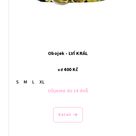
Obojek - LVÍ KRÁL
400 Kč
od
S
M
L
XL
Ušijeme do 14 dnů
Detail