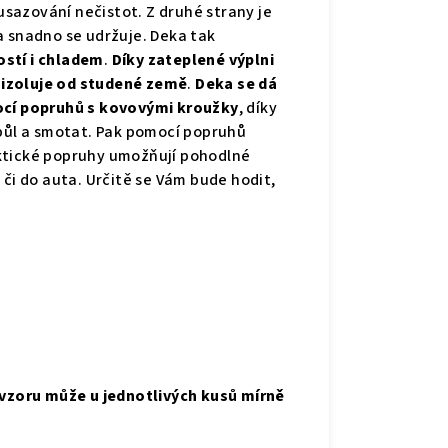
sazování nečistot. Z druhé strany je
 a snadno se udržuje. Deka tak
ostí i chladem
.
Díky zateplené výplni
e izoluje od studené země
.
Deka se dá
mocí popruhů s kovovými kroužky
, díky
apůl a smotat. Pak pomocí popruhů
ktické popruhy umožňují pohodlné
 či do auta.
Určitě se Vám bude hodit,
 vzoru může u jednotlivých kusů mírně