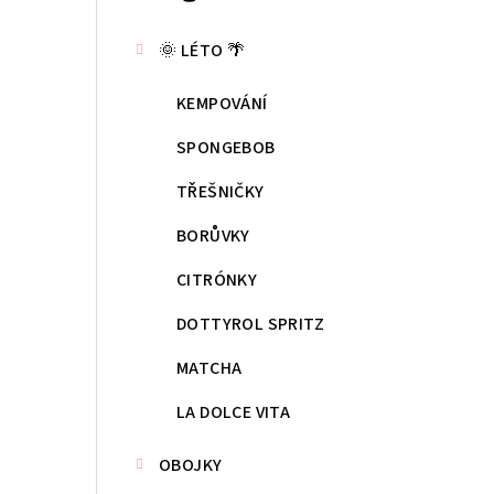
kategorie
s
🌞 LÉTO 🌴
t
KEMPOVÁNÍ
r
a
SPONGEBOB
n
TŘEŠNIČKY
n
BORŮVKY
í
CITRÓNKY
p
DOTTYROL SPRITZ
a
MATCHA
n
LA DOLCE VITA
e
OBOJKY
l