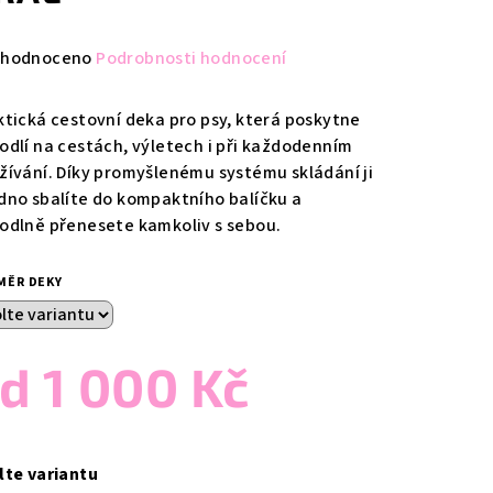
měrné
hodnoceno
Podrobnosti hodnocení
nocení
duktu
ktická cestovní deka pro psy, která poskytne
odlí na cestách, výletech i při každodenním
žívání. Díky promyšlenému systému skládání ji
dno sbalíte do kompaktního balíčku a
odlně přenesete kamkoliv s sebou.
zdiček.
MĚR DEKY
od
1 000 Kč
ná
a:
lte variantu