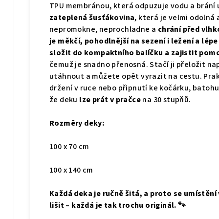
TPU membránou, která odpuzuje vodu a brání u
zateplená šusťákovina
, která je velmi odolná
nepromokne, neprochladne a
chrání před vlhk
je měkčí, pohodlnější na sezení i ležení a lép
složit do kompaktního balíčku a zajistit po
čemuž je snadno přenosná. Stačí ji přeložit n
utáhnout a můžete opět vyrazit na cestu. Pra
držení v ruce nebo připnutí ke kočárku, batohu
že deku
lze prát v pračce
na 30 stupňů.
Rozměry deky:
100 x 70 cm
100 x 140 cm
Každá deka je ručně šitá, a proto se umístění
lišit – každá je tak trochu originál. 🐾