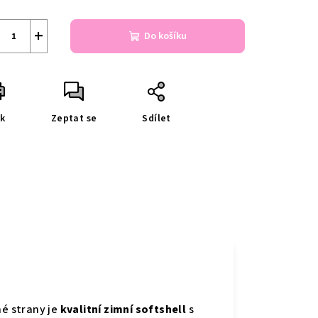
+
Do košíku
sk
Zeptat se
Sdílet
né strany je
kvalitní zimní softshell
s