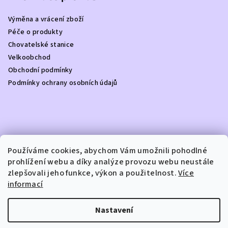
a
Výměna a vrácení zboží
t
Péče o produkty
í
Chovatelské stanice
Velkoobchod
Obchodní podmínky
Podmínky ochrany osobních údajů
Kontakt
Používáme cookies, abychom Vám umožnili pohodlné
prohlížení webu a díky analýze provozu webu neustále
info
@
dottydoggie.cz
zlepšovali jeho funkce, výkon a použitelnost.
Více
+420739459984
informací
Nastavení