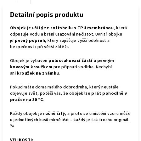
Detailní popis produktu
Obojek je ušitý ze softshellu s TPU membránou
, která
odpuzuje vodu a brání usazování nečistot. Uvnitř obojku
je
pevný popruh
, který zajišťuje vyšší odolnost a
bezpečnost i při větší zátěži.
Obojek je vybaven
polostahovací částí a pevným
kovovým kroužkem
pro připnutí vodítka. Nechybí
ani
kroužek na známku
.
Pokud máte doma malého dobrodruha, který neustále
objevuje svět, potěší vás, že obojek lze
prát pohodlně v
pračce na 30 °C
.
Každý obojek je
ručně šitý
, a proto se umístění vzoru může
u jednotlivých kusů mírně lišit – každý je tak trochu originál.
🐾
VELIKOSTI: