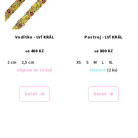
Vodítko - LVÍ KRÁL
Postroj - LVÍ KRÁL
400 Kč
800 Kč
od
od
2 cm
2,5 cm
XS
S
M
L
XL
Ušijeme do 14 dnů
Skladem
(2 ks)
Detail
Detail