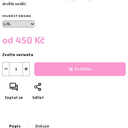
skvěle sedět.
VELIKOST OBOJKU
od
450 Kč
Měrná
Zvolte variantu
cena:
−
+
Do košíku
Zeptat se
Sdílet
Popis
Diskuze