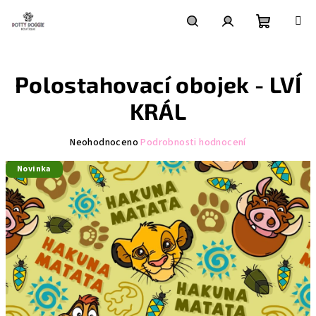
Přejít
na
obsah
Nákupní
Hledat
Přihlášení
Polostahovací obojek - LVÍ
košík
KRÁL
Průměrné
Neohodnoceno
Podrobnosti hodnocení
hodnocení
Novinka
produktu
je
0,0
z
5
hvězdiček.