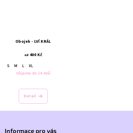
Obojek - LVÍ KRÁL
400 Kč
od
S
M
L
XL
Ušijeme do 14 dnů
Detail
Z
á
p
Informace pro vás