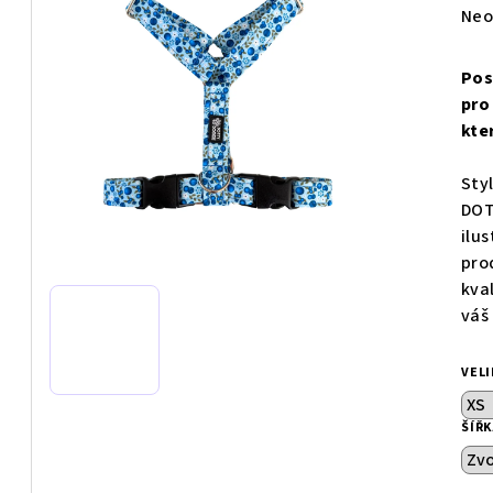
Prů
Neo
hod
pro
Pos
je
pro
0,0
kte
z
5
Sty
hvě
DOT
ilu
pro
kva
váš
VEL
ŠÍŘ