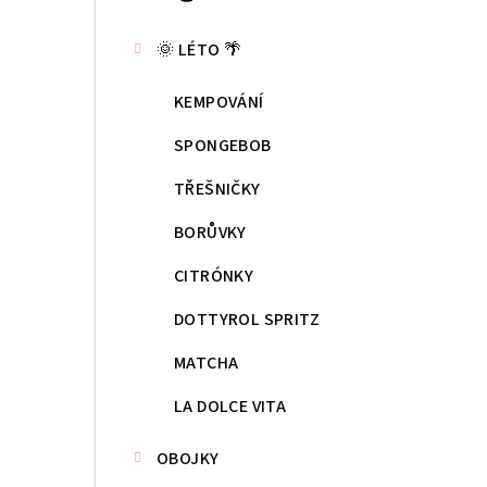
kategorie
s
🌞 LÉTO 🌴
t
KEMPOVÁNÍ
r
a
SPONGEBOB
n
TŘEŠNIČKY
n
BORŮVKY
í
CITRÓNKY
p
DOTTYROL SPRITZ
a
MATCHA
n
LA DOLCE VITA
e
OBOJKY
l