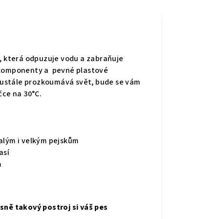
,
která
odpuzuje vodu a zabraňuje
é komponenty a pevné plastové
ustále prozkoumává svět, bude se vám
ačce na 30°C.
malým i velkým pejskům
así
m
e
sně takový postroj si váš pes