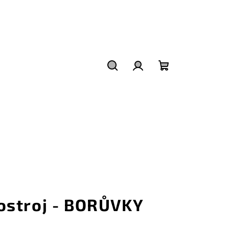
Hledat
Přihlášení
Nákupní
košík
ostroj - BORŮVKY