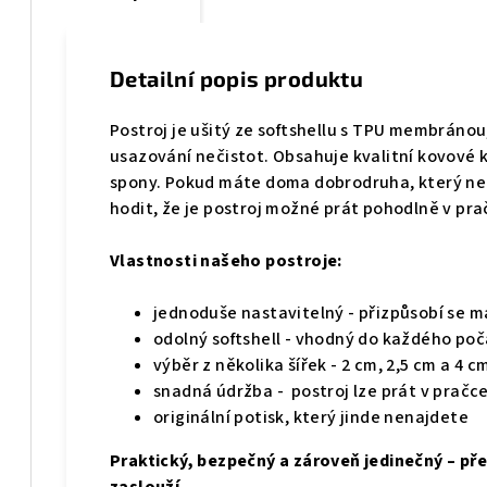
Detailní popis produktu
Postroj je
ušitý ze softshellu s TPU membránou
usazování nečistot
. Obsahuje kvalitní kovov
spony. Pokud máte doma dobrodruha, který ne
hodit, že je postroj možné prát pohodlně v pr
Vlastnosti našeho postroje:
jednoduše nastavitelný - přizpůsobí se 
odolný softshell - vhodný do každého poč
výběr z několika šířek - 2 cm, 2,5 cm a 4 c
snadná údržba - postroj lze prát v pračc
originální potisk, který jinde nenajdete
Praktický, bezpečný a zároveň jedinečný – pře