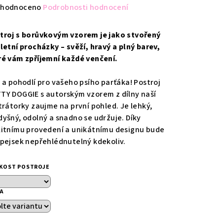
měrné
hodnoceno
Podrobnosti hodnocení
nocení
duktu
troj s borůvkovým vzorem je jako stvořený
 letní procházky – svěží, hravý a plný barev,
ré vám zpříjemní každé venčení.
l a pohodlí pro vašeho psího parťáka! Postroj
zdiček.
TY DOGGIE s autorským vzorem z dílny naší
strátorky zaujme na první pohled. Je lehký,
dyšný, odolný a snadno se udržuje. Díky
litnímu provedení a unikátnímu designu bude
 pejsek nepřehlédnutelný kdekoliv.
IKOST POSTROJE
KA