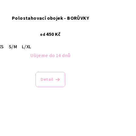
Polostahovací obojek - BORŮVKY
450 Kč
od
XS
S/M
L/XL
Ušijeme do 14 dnů
Detail