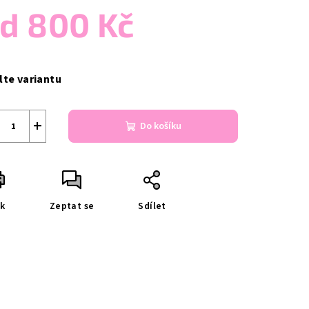
od
800 Kč
ná
a:
lte variantu
+
Do košíku
sk
Zeptat se
Sdílet