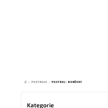
Přejít
na
obsah
/
POSTROJE
/
POSTROJ - BORŮVKY
DOMŮ
P
o
Kategorie
Přeskočit