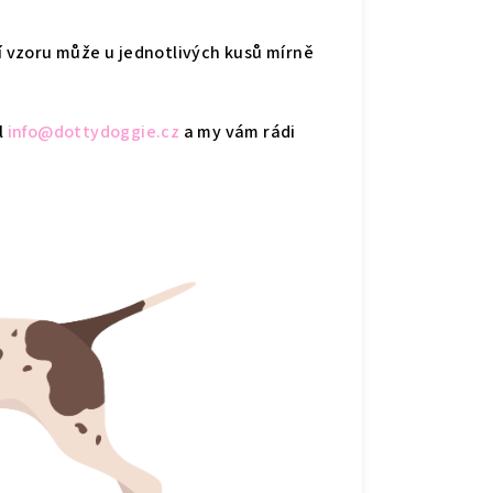
ní vzoru může u jednotlivých kusů mírně
l
info@dottydoggie.cz
a my vám rádi