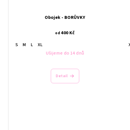
Obojek - BORŮVKY
400 Kč
od
S
M
L
XL
Ušijeme do 14 dnů
Detail