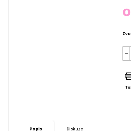
Měr
cen
Zvo
−
Ti
Popis
Diskuze