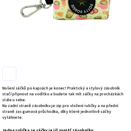
Nošení sáčků po kapsách je konec! Praktický a stylový zásobník
stačí připnout na vodítko a budete tak mít sáčky na procházkách
stále u sebe.
Na zadní straně zásobníku je zip pro vložení ruličky a na přední
straně zas gumová průchodka, díky které jednotlivě sáčky
vytáhnete.
Jedna rulička se sáčky je již uvnitř zásobníku.