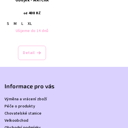
Obojek - MATCHA
400 Kč
od
S
M
L
XL
Ušijeme do 14 dnů
Detail
Z
á
p
Informace pro vás
a
Výměna a vrácení zboží
t
Péče o produkty
í
Chovatelské stanice
Velkoobchod
Obchodní podmínky