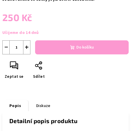
250 Kč
Měrná
Ušijeme do 14 dnů
cena:
−
+
Do košíku
Zeptat se
Sdílet
Popis
Diskuze
Detailní popis produktu