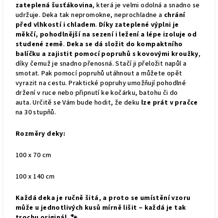
zateplená šusťákovina
, která je velmi odolná a snadno se
udržuje. Deka tak nepromokne, neprochladne a
chrání
před vlhkostí i chladem
.
Díky zateplené výplni je
měkčí, pohodlnější na sezení i ležení a lépe izoluje od
studené země
.
Deka se dá složit do kompaktního
balíčku a zajistit pomocí popruhů s kovovými kroužky
,
díky čemuž je snadno přenosná. Stačí ji přeložit napůl a
smotat. Pak pomocí popruhů utáhnout a můžete opět
vyrazit na cestu. Praktické popruhy umožňují pohodlné
držení v ruce nebo připnutí ke kočárku, batohu či do
auta.
Určitě se Vám bude hodit, že deku
lze prát v pračce
na 30 stupňů.
Rozměry deky:
100 x 70 cm
100 x 140 cm
Každá deka je ručně šitá, a proto se umístění vzoru
může u jednotlivých kusů mírně lišit – každá je tak
trochu originál. 🐾