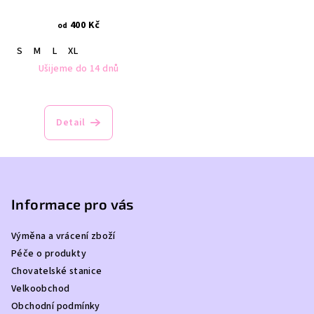
400 Kč
od
S
M
L
XL
Ušijeme do 14 dnů
Detail
Z
á
p
Informace pro vás
a
Výměna a vrácení zboží
t
Péče o produkty
í
Chovatelské stanice
Velkoobchod
Obchodní podmínky