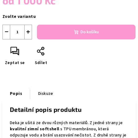
od
1 000 Kč
Měrná
Zvolte variantu
cena:
−
+
Do košíku
Zeptat se
Sdílet
Popis
Diskuze
Detailní popis produktu
Deka je ušitá ze dvou různých materiálů. Z jedné strany je
kvalitní zimní softshell
s TPU membránou, která
odpuzuje vodu a brání usazování nečistot. Z druhé strany je