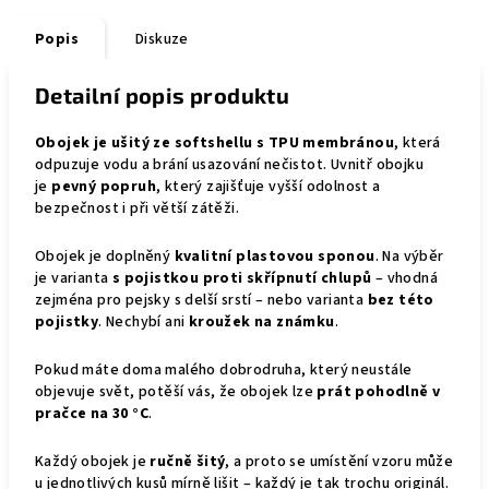
Popis
Diskuze
Detailní popis produktu
Obojek je ušitý ze softshellu s TPU membránou
, která
odpuzuje vodu a brání usazování nečistot. Uvnitř obojku
je
pevný popruh
, který zajišťuje vyšší odolnost a
bezpečnost i při větší zátěži.
Obojek je doplněný
kvalitní plastovou sponou
. Na výběr
je varianta
s pojistkou proti skřípnutí chlupů
– vhodná
zejména pro pejsky s delší srstí – nebo varianta
bez této
pojistky
. Nechybí ani
kroužek na známku
.
Pokud máte doma malého dobrodruha, který neustále
objevuje svět, potěší vás, že obojek lze
prát pohodlně v
pračce na 30 °C
.
Každý obojek je
ručně šitý
, a proto se umístění vzoru může
u jednotlivých kusů mírně lišit – každý je tak trochu originál.