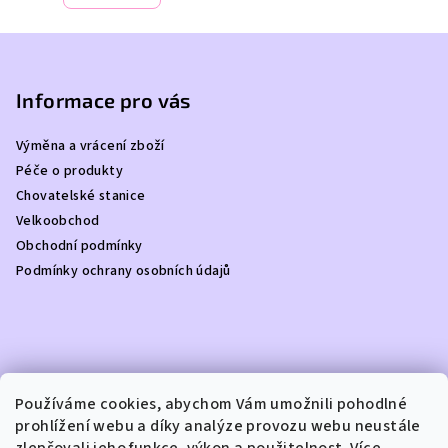
Z
á
p
Informace pro vás
a
Výměna a vrácení zboží
t
Péče o produkty
í
Chovatelské stanice
Velkoobchod
Obchodní podmínky
Podmínky ochrany osobních údajů
Kontakt
Používáme cookies, abychom Vám umožnili pohodlné
prohlížení webu a díky analýze provozu webu neustále
info
@
dottydoggie.cz