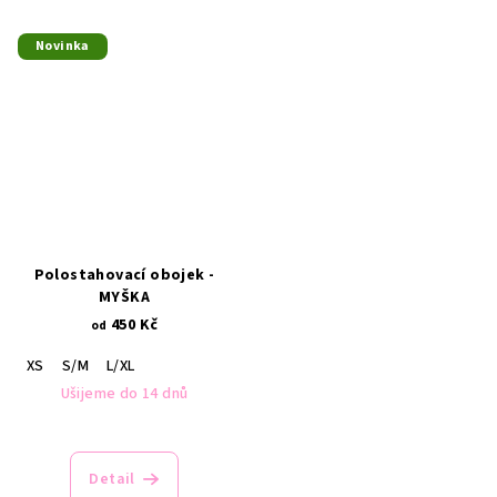
Novinka
Polostahovací obojek -
MYŠKA
450 Kč
od
XS
S/M
L/XL
Ušijeme do 14 dnů
Detail