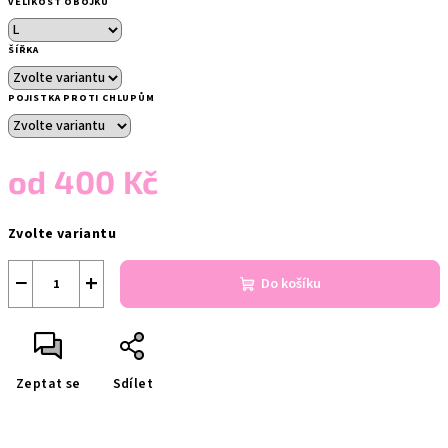
VELIKOST OBOJKU
ŠÍŘKA
POJISTKA PROTI CHLUPŮM
od
400 Kč
Měrná
Zvolte variantu
cena:
−
+
Do košíku
Zeptat se
Sdílet