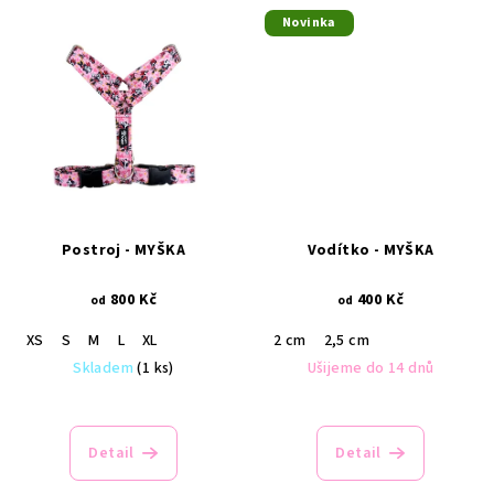
Novinka
Postroj - MYŠKA
Vodítko - MYŠKA
800 Kč
400 Kč
od
od
XS
S
M
L
XL
2 cm
2,5 cm
Skladem
(1 ks)
Ušijeme do 14 dnů
Detail
Detail