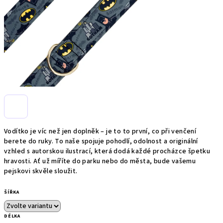
Vodítko je víc než jen doplněk – je to to první, co při venčení
berete do ruky. To naše spojuje pohodlí, odolnost a originální
vzhled s autorskou ilustrací, která dodá každé procházce špetku
hravosti. Ať už míříte do parku nebo do města, bude vašemu
pejskovi skvěle sloužit.
ŠÍŘKA
DÉLKA