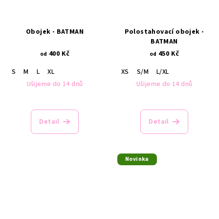
Obojek - BATMAN
Polostahovací obojek -
BATMAN
400 Kč
450 Kč
od
od
S
M
L
XL
XS
S/M
L/XL
Ušijeme do 14 dnů
Ušijeme do 14 dnů
Detail
Detail
Novinka