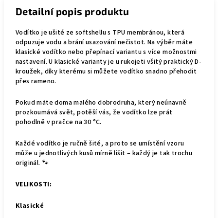
Detailní popis produktu
Vodítko je ušité ze softshellu s TPU membránou, která
odpuzuje vodu a brání usazování nečistot. Na výběr máte
klasické vodítko nebo přepínací variantu s více možnostmi
nastavení. U klasické varianty je u rukojeti všitý praktický D-
kroužek, díky kterému si můžete vodítko snadno přehodit
přes rameno.
Pokud máte doma malého dobrodruha, který neúnavně
prozkoumává svět, potěší vás, že vodítko lze prát
pohodlně v pračce na 30 °C.
Každé vodítko je ručně šité, a proto se umístění vzoru
může u jednotlivých kusů mírně lišit – každý je tak trochu
originál. 🐾
VELIKOSTI:
Klasické