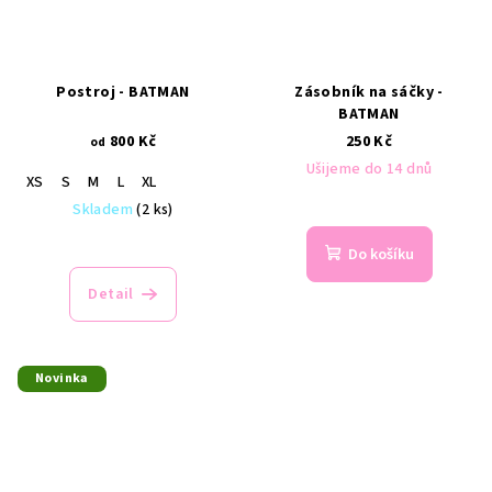
Postroj - BATMAN
Zásobník na sáčky -
BATMAN
800 Kč
250 Kč
od
Ušijeme do 14 dnů
XS
S
M
L
XL
Skladem
(2 ks)
Do košíku
Detail
Novinka