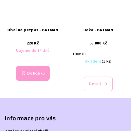
Obal na petpas - BATMAN
Deka - BATMAN
220 Kč
800 Kč
od
Ušijeme do 14 dnů
100x70
Skladem
(1 ks)
Do košíku
Detail
Z
á
p
Informace pro vás
a