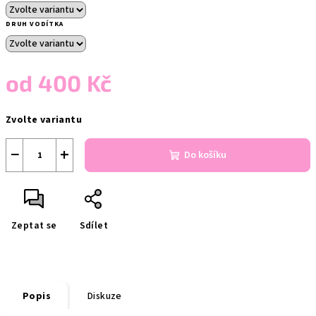
DRUH VODÍTKA
od
400 Kč
Měrná
Zvolte variantu
cena:
−
+
Do košíku
Zeptat se
Sdílet
Popis
Diskuze