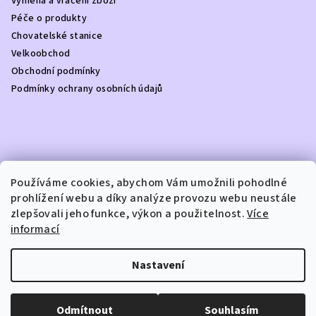
Výměna a vrácení zboží
t
Péče o produkty
í
Chovatelské stanice
Velkoobchod
Obchodní podmínky
Podmínky ochrany osobních údajů
Kontakt
Používáme cookies, abychom Vám umožnili pohodlné
prohlížení webu a díky analýze provozu webu neustále
info
@
dottydoggie.cz
zlepšovali jeho funkce, výkon a použitelnost.
Více
+420739459984
informací
Nastavení
Copyright 2026
DOTTY DOGGIE
. Všechna práva vyhrazena.
Odmítnout
Souhlasím