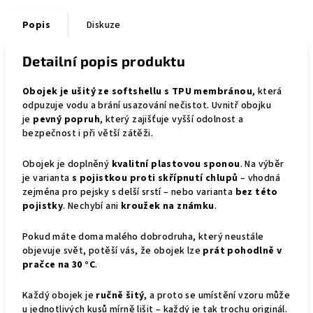
Popis
Diskuze
Detailní popis produktu
Obojek je ušitý ze softshellu s TPU membránou
, která
odpuzuje vodu a brání usazování nečistot. Uvnitř obojku
je
pevný popruh
, který zajišťuje vyšší odolnost a
bezpečnost i při větší zátěži.
Obojek je doplněný
kvalitní plastovou sponou
. Na výběr
je varianta
s pojistkou proti skřípnutí chlupů
– vhodná
zejména pro pejsky s delší srstí – nebo varianta
bez této
pojistky
. Nechybí ani
kroužek na známku
.
Pokud máte doma malého dobrodruha, který neustále
objevuje svět, potěší vás, že obojek lze
prát pohodlně v
pračce na 30 °C
.
Každý obojek je
ručně šitý
, a proto se umístění vzoru může
u jednotlivých kusů mírně lišit – každý je tak trochu originál.