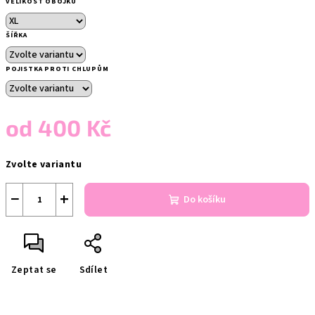
VELIKOST OBOJKU
ŠÍŘKA
POJISTKA PROTI CHLUPŮM
od
400 Kč
Měrná
Zvolte variantu
cena:
−
+
Do košíku
Zeptat se
Sdílet