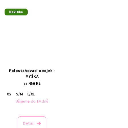
Novinka
Polostahovací obojek -
MYŠKA
450 Kč
od
XS
S/M
L/XL
Ušijeme do 14 dnů
Detail