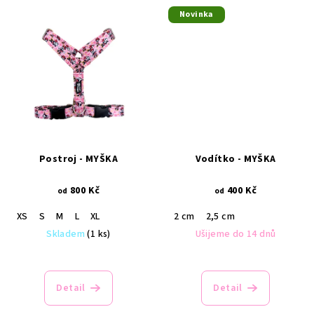
Novinka
Postroj - MYŠKA
Vodítko - MYŠKA
800 Kč
400 Kč
od
od
XS
S
M
L
XL
2 cm
2,5 cm
Skladem
(1 ks)
Ušijeme do 14 dnů
Detail
Detail