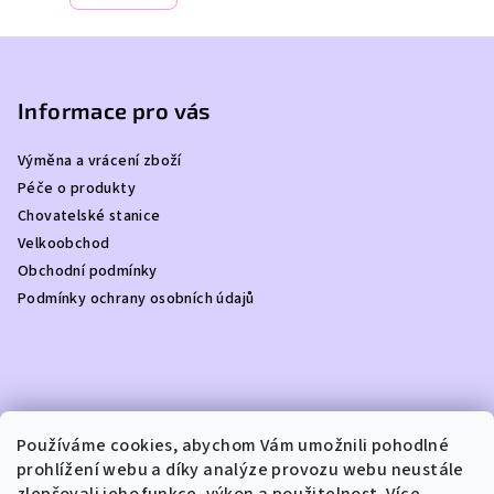
Z
á
p
Informace pro vás
a
Výměna a vrácení zboží
t
Péče o produkty
í
Chovatelské stanice
Velkoobchod
Obchodní podmínky
Podmínky ochrany osobních údajů
Kontakt
Používáme cookies, abychom Vám umožnili pohodlné
prohlížení webu a díky analýze provozu webu neustále
info
@
dottydoggie.cz