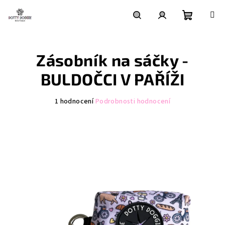
Přejít
na
obsah
Nákupní
Hledat
Přihlášení
Zásobník na sáčky -
košík
BULDOČCI V PAŘÍŽI
Průměrné
1 hodnocení
Podrobnosti hodnocení
hodnocení
produktu
je
5,0
z
5
hvězdiček.