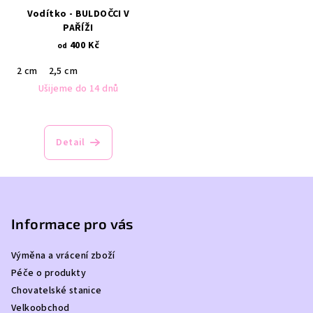
Vodítko - BULDOČCI V
PAŘÍŽI
400 Kč
od
2 cm
2,5 cm
Ušijeme do 14 dnů
Detail
Z
á
p
Informace pro vás
a
Výměna a vrácení zboží
t
Péče o produkty
í
Chovatelské stanice
Velkoobchod