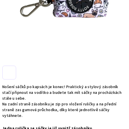
Nošení sáčků po kapsách je konec! Praktický a stylový zásobník
stačí připnout na vodítko a budete tak mít sáčky na procházkách
stále u sebe.
Na zadní straně zásobníku je zip pro vložení ruličky a na přední
straně zas gumová průchodka, díky které jednotlivě sáčky
vytáhnete.
Jedna rulička se sáčky je již uvnitř zásobníku.