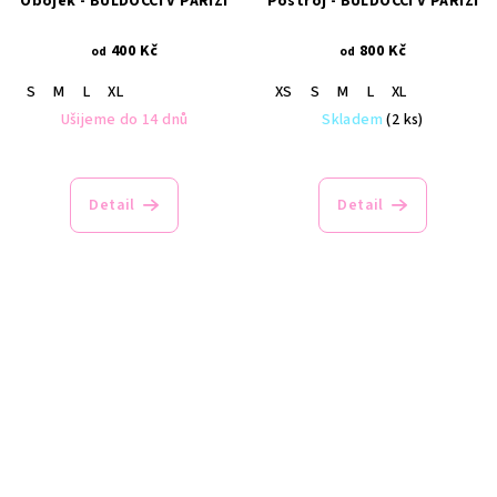
Obojek - BULDOČCI V PAŘÍŽI
Postroj - BULDOČCI V PAŘÍŽI
400 Kč
800 Kč
od
od
S
M
L
XL
XS
S
M
L
XL
Ušijeme do 14 dnů
Skladem
(2 ks)
Detail
Detail