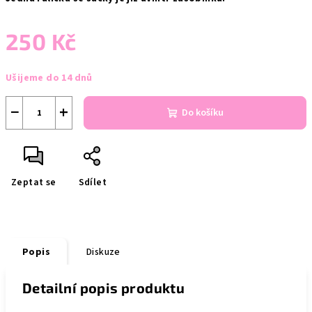
250 Kč
Měrná
Ušijeme do 14 dnů
cena:
−
+
Do košíku
Zeptat se
Sdílet
Popis
Diskuze
Detailní popis produktu