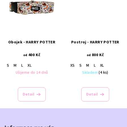
Obojek - HARRY POTTER
Postroj - HARRY POTTER
400 Kč
800 Kč
od
od
S
M
L
XL
XS
S
M
L
XL
Ušijeme do 14 dnů
Skladem
(4 ks)
Detail
Detail
Z
á