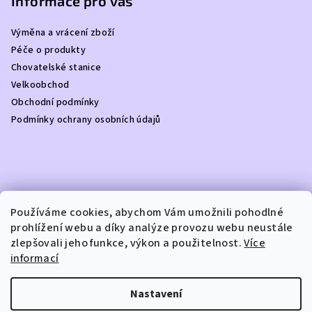
p
Informace pro vás
a
Výměna a vrácení zboží
t
Péče o produkty
í
Chovatelské stanice
Velkoobchod
Obchodní podmínky
Podmínky ochrany osobních údajů
Kontakt
Používáme cookies, abychom Vám umožnili pohodlné
prohlížení webu a díky analýze provozu webu neustále
info
@
dottydoggie.cz
zlepšovali jeho funkce, výkon a použitelnost.
Více
+420739459984
informací
Nastavení