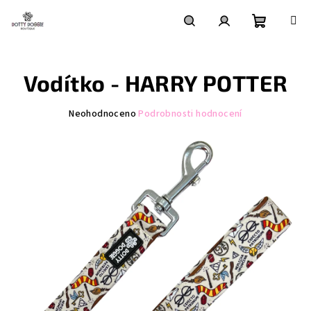
Přejít
na
obsah
Nákupní
Hledat
Přihlášení
Vodítko - HARRY POTTER
košík
Průměrné
Neohodnoceno
Podrobnosti hodnocení
hodnocení
produktu
je
0,0
z
5
hvězdiček.