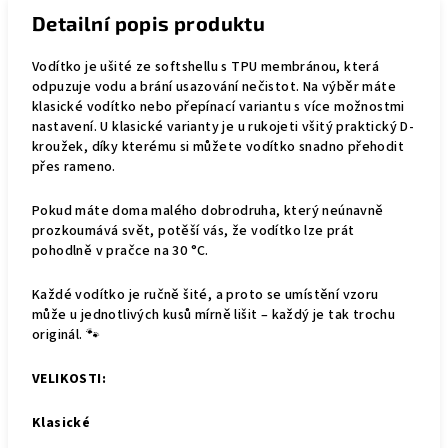
Detailní popis produktu
Vodítko je ušité ze softshellu s TPU membránou, která
odpuzuje vodu a brání usazování nečistot. Na výběr máte
klasické vodítko nebo přepínací variantu s více možnostmi
nastavení. U klasické varianty je u rukojeti všitý praktický D-
kroužek, díky kterému si můžete vodítko snadno přehodit
přes rameno.
Pokud máte doma malého dobrodruha, který neúnavně
prozkoumává svět, potěší vás, že vodítko lze prát
pohodlně v pračce na 30 °C.
Každé vodítko je ručně šité, a proto se umístění vzoru
může u jednotlivých kusů mírně lišit – každý je tak trochu
originál. 🐾
VELIKOSTI:
Klasické