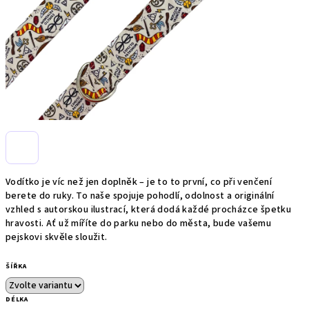
Vodítko je víc než jen doplněk – je to to první, co při venčení
berete do ruky. To naše spojuje pohodlí, odolnost a originální
vzhled s autorskou ilustrací, která dodá každé procházce špetku
hravosti. Ať už míříte do parku nebo do města, bude vašemu
pejskovi skvěle sloužit.
ŠÍŘKA
DÉLKA