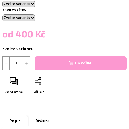
DRUH VODÍTKA
od
400 Kč
Měrná
Zvolte variantu
cena:
−
+
Do košíku
Zeptat se
Sdílet
Popis
Diskuze