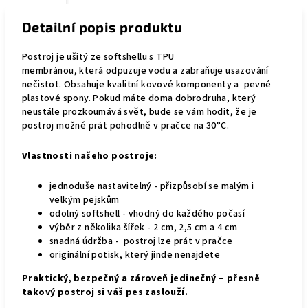
Detailní popis produktu
Postroj je
ušitý ze softshellu s TPU
membránou,
která
odpuzuje vodu a zabraňuje usazování
nečistot
. Obsahuje kvalitní kovové komponenty a pevné
plastové spony. Pokud máte doma dobrodruha, který
neustále prozkoumává svět, bude se vám hodit, že je
postroj možné prát pohodlně v pračce na 30°C.
Vlastnosti našeho postroje:
jednoduše nastavitelný - přizpůsobí se malým i
velkým pejskům
odolný softshell - vhodný do každého počasí
výběr z několika šířek - 2 cm, 2,5 cm a 4 cm
snadná údržba - postroj lze prát v pračce
originální potisk, který jinde nenajdete
Praktický, bezpečný a zároveň jedinečný – přesně
takový postroj si váš pes zaslouží.