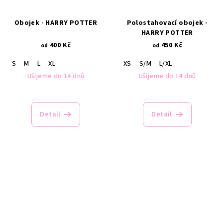
Obojek - HARRY POTTER
Polostahovací obojek -
HARRY POTTER
400 Kč
450 Kč
od
od
S
M
L
XL
XS
S/M
L/XL
Ušijeme do 14 dnů
Ušijeme do 14 dnů
Detail
Detail