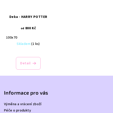
Deka - HARRY POTTER
800 Kč
od
100x70
Skladem
(1 ks)
Detail
Z
á
p
Informace pro vás
a
Výměna a vrácení zboží
t
Péče o produkty