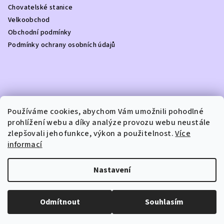
í
Chovatelské stanice
Velkoobchod
Obchodní podmínky
Podmínky ochrany osobních údajů
Kontakt
Používáme cookies, abychom Vám umožnili pohodlné
prohlížení webu a díky analýze provozu webu neustále
info
@
dottydoggie.cz
zlepšovali jeho funkce, výkon a použitelnost.
Více
+420739459984
informací
Nastavení
Copyright 2026
DOTTY DOGGIE
. Všechna práva vyhrazena.
Odmítnout
Souhlasím
Vytvořil Shoptet