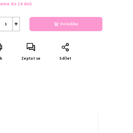
a:
jeme do 14 dnů
+
Do košíku
sk
Zeptat se
Sdílet