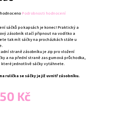
měrné
hodnoceno
Podrobnosti hodnocení
nocení
duktu
ení sáčků po kapsách je konec! Praktický a
lový zásobník stačí připnout na vodítko a
ete tak mít sáčky na procházkách stále u
e.
zadní straně zásobníku je zip pro vložení
zdiček.
ičky a na přední straně zas gumová průchodka,
y které jednotlivě sáčky vytáhnete.
na rulička se sáčky je již uvnitř zásobníku.
50 Kč
ná