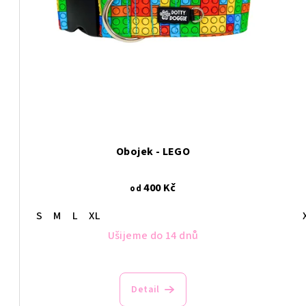
Obojek - LEGO
400 Kč
od
S
M
L
XL
Ušijeme do 14 dnů
Detail