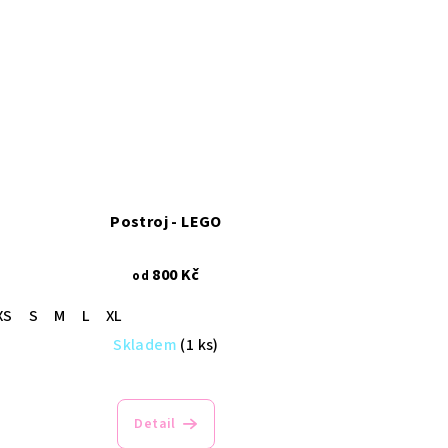
Postroj - LEGO
800 Kč
od
XS
S
M
L
XL
Skladem
(1 ks)
Detail