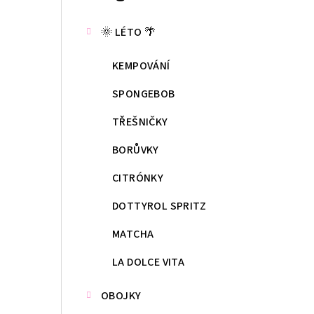
kategorie
s
🌞 LÉTO 🌴
t
KEMPOVÁNÍ
r
a
SPONGEBOB
n
TŘEŠNIČKY
n
BORŮVKY
í
CITRÓNKY
p
DOTTYROL SPRITZ
a
MATCHA
n
LA DOLCE VITA
e
OBOJKY
l