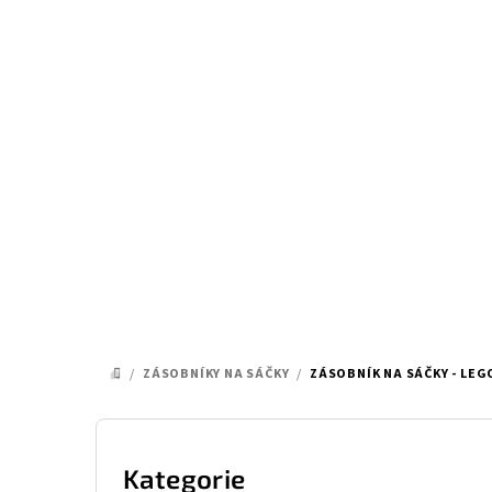
Přejít
na
obsah
/
ZÁSOBNÍKY NA SÁČKY
/
ZÁSOBNÍK NA SÁČKY - LEG
DOMŮ
P
o
Kategorie
Přeskočit