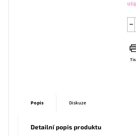
cen
Uši
−
Ti
Popis
Diskuze
Detailní popis produktu