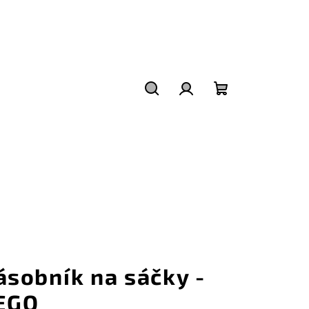
Hledat
Přihlášení
Nákupní
košík
ásobník na sáčky -
EGO