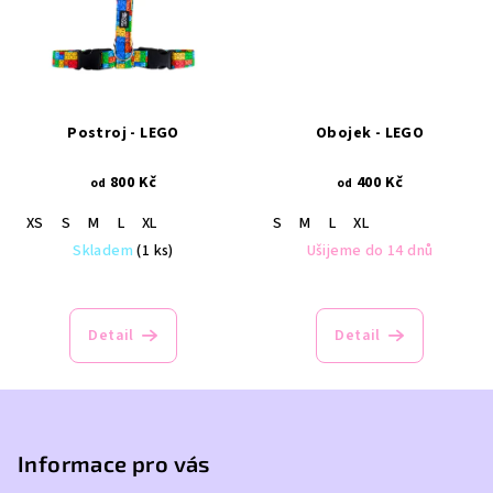
Postroj - LEGO
Obojek - LEGO
800 Kč
400 Kč
od
od
XS
S
M
L
XL
S
M
L
XL
Skladem
(1 ks)
Ušijeme do 14 dnů
Detail
Detail
Z
á
p
Informace pro vás