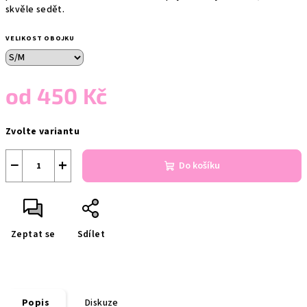
skvěle sedět.
VELIKOST OBOJKU
od
450 Kč
Měrná
Zvolte variantu
cena:
−
+
Do košíku
Zeptat se
Sdílet
Popis
Diskuze