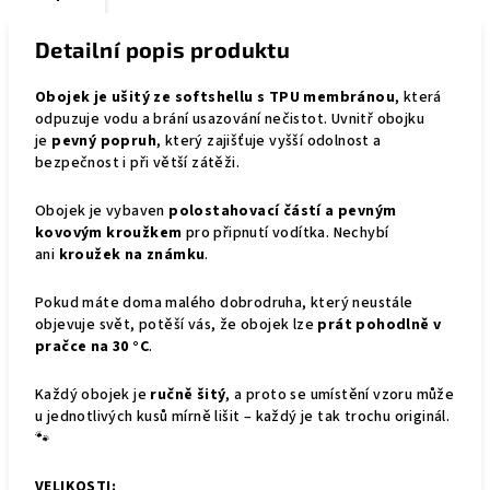
Detailní popis produktu
Obojek je ušitý ze softshellu s TPU membránou
, která
odpuzuje vodu a brání usazování nečistot. Uvnitř obojku
je
pevný popruh
, který zajišťuje vyšší odolnost a
bezpečnost i při větší zátěži.
Obojek je vybaven
polostahovací částí a pevným
kovovým kroužkem
pro připnutí vodítka. Nechybí
ani
kroužek na známku
.
Pokud máte doma malého dobrodruha, který neustále
objevuje svět, potěší vás, že obojek lze
prát pohodlně v
pračce na 30 °C
.
Každý obojek je
ručně šitý
, a proto se umístění vzoru může
u jednotlivých kusů mírně lišit – každý je tak trochu originál.
🐾
VELIKOSTI: