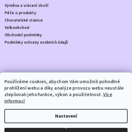
a
Výměna a vrácení zboží
t
Péče o produkty
í
Chovatelské stanice
Velkoobchod
Obchodní podmínky
Podmínky ochrany osobních údajů
Kontakt
Používáme cookies, abychom Vám umožnili pohodlné
prohlížení webu a díky analýze provozu webu neustále
info
@
dottydoggie.cz
zlepšovali jeho funkce, výkon a použitelnost.
Více
+420739459984
informací
Nastavení
Copyright 2026
DOTTY DOGGIE
. Všechna práva vyhrazena.