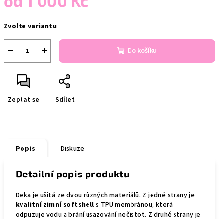
od
1 000 Kč
Měrná
Zvolte variantu
cena:
−
+
Do košíku
Zeptat se
Sdílet
Popis
Diskuze
Detailní popis produktu
Deka je ušitá ze dvou různých materiálů. Z jedné strany je
kvalitní zimní softshell
s TPU membránou, která
odpuzuje vodu a brání usazování nečistot. Z druhé strany je