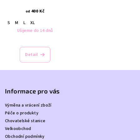
400 Kč
od
S
M
L
XL
Ušijeme do 14 dnů
Detail
Z
á
p
Informace pro vás
a
Výměna a vrácení zboží
t
Péče o produkty
í
Chovatelské stanice
Velkoobchod
Obchodní podmínky