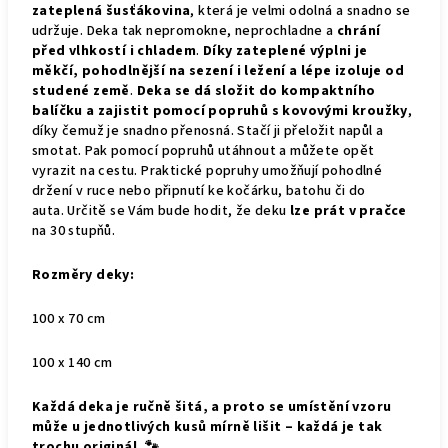
zateplená šusťákovina
, která je velmi odolná a snadno se
udržuje. Deka tak nepromokne, neprochladne a
chrání
před vlhkostí i chladem
.
Díky zateplené výplni je
měkčí, pohodlnější na sezení i ležení a lépe izoluje od
studené země
.
Deka se dá složit do kompaktního
balíčku a zajistit pomocí popruhů s kovovými kroužky
,
díky čemuž je snadno přenosná. Stačí ji přeložit napůl a
smotat. Pak pomocí popruhů utáhnout a můžete opět
vyrazit na cestu. Praktické popruhy umožňují pohodlné
držení v ruce nebo připnutí ke kočárku, batohu či do
auta.
Určitě se Vám bude hodit, že deku
lze prát v pračce
na 30 stupňů.
Rozměry deky:
100 x 70 cm
100 x 140 cm
Každá deka je ručně šitá, a proto se umístění vzoru
může u jednotlivých kusů mírně lišit – každá je tak
trochu originál. 🐾