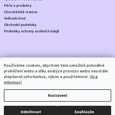
t
Péče o produkty
í
Chovatelské stanice
Velkoobchod
Obchodní podmínky
Podmínky ochrany osobních údajů
Kontakt
Používáme cookies, abychom Vám umožnili pohodlné
prohlížení webu a díky analýze provozu webu neustále
info
@
dottydoggie.cz
zlepšovali jeho funkce, výkon a použitelnost.
Více
+420739459984
informací
Nastavení
Copyright 2026
DOTTY DOGGIE
. Všechna práva vyhrazena.
Odmítnout
Souhlasím