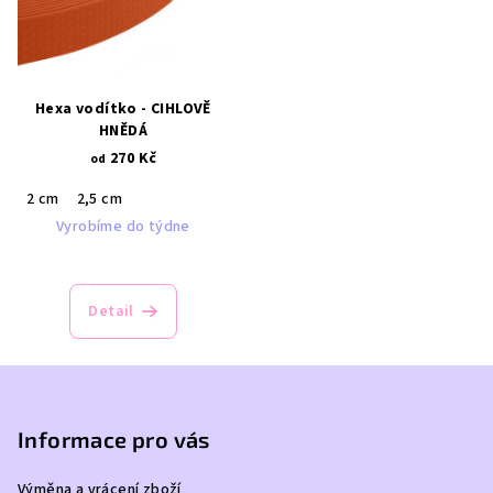
Hexa vodítko - CIHLOVĚ
HNĚDÁ
270 Kč
od
2 cm
2,5 cm
Vyrobíme do týdne
Detail
Z
á
p
Informace pro vás
a
Výměna a vrácení zboží