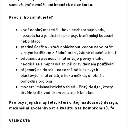
samozřejmě nemůže ani
kroužek na známku
.
Proč si ho zamilujete?
voděodolný materiál - hexa neabsorbuje vodu,
nezapáchá a je ideální i pro psy, kteří milují koupání
nebo bláto
snadná údržba - stačí opláchnout vodou nebo otřít
vlhkým hadříkem > žádné praní, žádné dlouhé schnutí
odolnost a pevnost - materiál je pevný v tahu,
neodírá se a nepraská ani při pravidelném používání
příjemný na dotek - na rozdíl od klasických
plastových materiálů je hexa měkká, ohebná a
pohodlná pro psa
moderní minimalistický vzhled - čistý design, který
skvěle ladí s vodítkem ze stejné kolekce
Pro psy i jejich majitele, kteří chtějí nadčasový design,
maximální spolehlivost a kvalitu bez kompromisů. 🐾
VELIKOSTI: