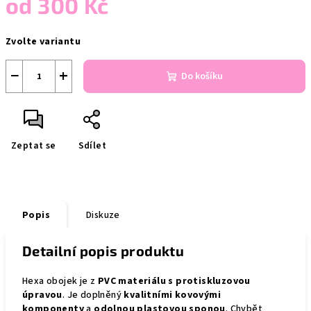
od
300 Kč
Měrná
Zvolte variantu
cena:
−
+
Do košíku
Zeptat se
Sdílet
Popis
Diskuze
Detailní popis produktu
Hexa obojek je z
PVC materiálu s protiskluzovou
úpravou
. Je doplněný
kvalitními kovovými
komponenty
a
odolnou plastovou sponou
. Chybět