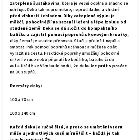
zateplená šusťákovina
, která je velmi odolná a snadno se
udržuje. Deka tak nepromokne, neprochladne a
chrání
před vlhkostí i chladem
.
Díky zateplené výplni je
měkčí, pohodlnější na sezení i ležení a lépe izoluje od
studené země
.
Deka se dá složit do kompaktního
balíčku a zajistit pomocí popruhů s kovovými kroužky
,
díky čemuž je snadno přenosná. Stačí ji přeložit napůl a
smotat. Pak pomocí popruhů utáhnout a můžete opět
vyrazit na cestu. Praktické popruhy umožňují pohodlné
držení v ruce nebo připnutí ke kočárku, batohu či do
auta.
Určitě se Vám bude hodit, že deku
lze prát v pračce
na 30 stupňů.
Rozměry deky:
100 x 70 cm
100 x 140 cm
Každá deka je ručně šitá, a proto se umístění vzoru
může u jednotlivých kusů mírně lišit – každá je tak
trochu originál. 🐾