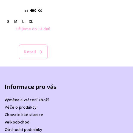
400 Kč
od
S
M
L
XL
Ušijeme do 14 dnů
Průměrné
hodnocení
produktu
Detail
je
3,7
z
Z
5
á
hvězdiček.
p
Informace pro vás
a
Výměna a vrácení zboží
t
Péče o produkty
í
Chovatelské stanice
Velkoobchod
Obchodní podmínky