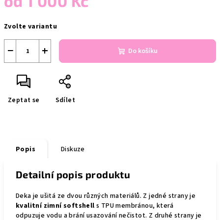
od
1 000 Kč
Měrná
Zvolte variantu
cena:
−
+
Do košíku
Zeptat se
Sdílet
Popis
Diskuze
Detailní popis produktu
Deka je ušitá ze dvou různých materiálů. Z jedné strany je
kvalitní zimní softshell
s TPU membránou, která
odpuzuje vodu a brání usazování nečistot. Z druhé strany je