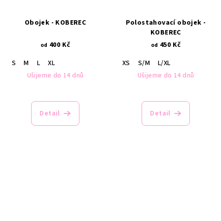
Obojek - KOBEREC
Polostahovací obojek -
KOBEREC
400 Kč
450 Kč
od
od
S
M
L
XL
XS
S/M
L/XL
Ušijeme do 14 dnů
Ušijeme do 14 dnů
Průměrné
hodnocení
produktu
Detail
Detail
je
3,7
z
5
hvězdiček.