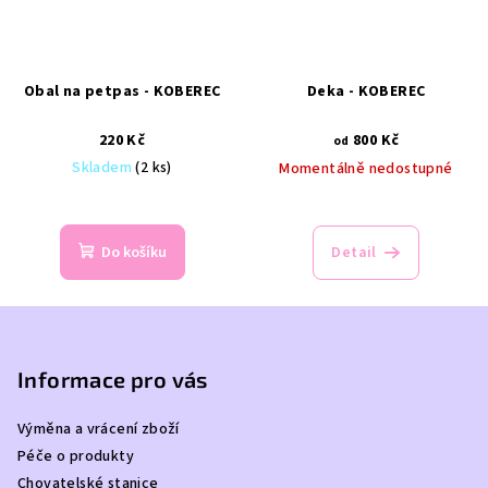
Obal na petpas - KOBEREC
Deka - KOBEREC
220 Kč
800 Kč
od
Skladem
(2 ks)
Momentálně nedostupné
Do košíku
Detail
Z
á
p
Informace pro vás
a
Výměna a vrácení zboží
t
Péče o produkty
í
Chovatelské stanice