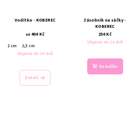
Vodítko - KOBEREC
Zásobník na sáčky -
KOBEREC
400 Kč
250 Kč
od
Ušijeme do 14 dnů
2 cm
2,5 cm
Ušijeme do 14 dnů
Do košíku
Detail