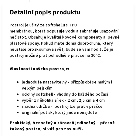
Detailní popis produktu
Postroj je
ušitý ze softshellu s TPU
membránou,
která
odpuzuje vodu a zabraňuje usazování
nečistot
. Obsahuje kvalitní kovové komponenty a pevné
plastové spony. Pokud máte doma dobrodruha, který
neustále prozkoumává svět, bude se vám hodit, že je
postroj možné prát pohodlně v pračce na 30°C.
Vlastnosti našeho postroje:
jednoduše nastavitelný - přizpůsobí se malým i
velkým pejskům
odolný softshell - vhodný do každého počasí
výběr z několika šířek - 2 cm, 2,5 cm a 4 cm
snadná údržba - postroj lze prát v pračce
originální potisk, který jinde nenajdete
Praktický, bezpečný a zároveň jedinečný – přesně
takový postroj si váš pes zaslouží.