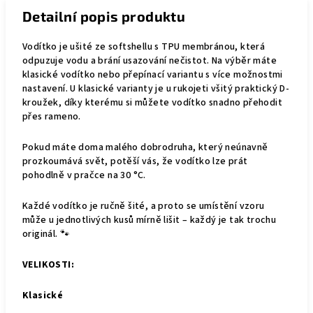
Detailní popis produktu
Vodítko je ušité ze softshellu s TPU membránou, která
odpuzuje vodu a brání usazování nečistot. Na výběr máte
klasické vodítko nebo přepínací variantu s více možnostmi
nastavení. U klasické varianty je u rukojeti všitý praktický D-
kroužek, díky kterému si můžete vodítko snadno přehodit
přes rameno.
Pokud máte doma malého dobrodruha, který neúnavně
prozkoumává svět, potěší vás, že vodítko lze prát
pohodlně v pračce na 30 °C.
Každé vodítko je ručně šité, a proto se umístění vzoru
může u jednotlivých kusů mírně lišit – každý je tak trochu
originál. 🐾
VELIKOSTI:
Klasické