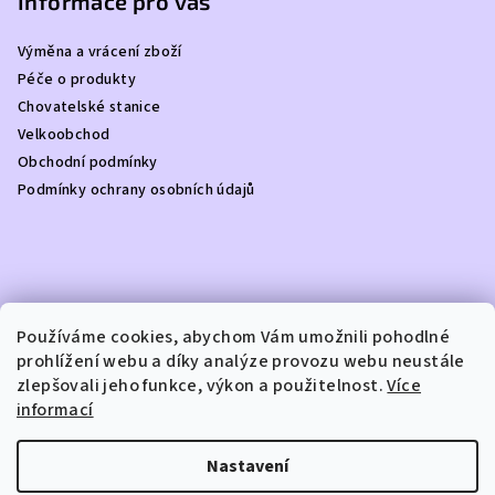
p
Informace pro vás
a
Výměna a vrácení zboží
t
Péče o produkty
í
Chovatelské stanice
Velkoobchod
Obchodní podmínky
Podmínky ochrany osobních údajů
Kontakt
Používáme cookies, abychom Vám umožnili pohodlné
prohlížení webu a díky analýze provozu webu neustále
info
@
dottydoggie.cz
zlepšovali jeho funkce, výkon a použitelnost.
Více
+420739459984
informací
Nastavení