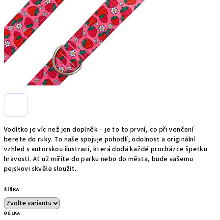
Vodítko je víc než jen doplněk – je to to první, co při venčení
berete do ruky. To naše spojuje pohodlí, odolnost a originální
vzhled s autorskou ilustrací, která dodá každé procházce špetku
hravosti. Ať už míříte do parku nebo do města, bude vašemu
pejskovi skvěle sloužit.
ŠÍŘKA
DÉLKA