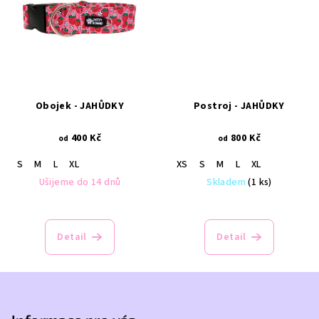
Obojek - JAHŮDKY
Postroj - JAHŮDKY
400 Kč
800 Kč
od
od
S
M
L
XL
XS
S
M
L
XL
Ušijeme do 14 dnů
Skladem
(1 ks)
Detail
Detail
Z
á