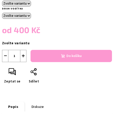
DRUH VODÍTKA
od
400 Kč
Měrná
Zvolte variantu
cena:
−
+
Do košíku
Zeptat se
Sdílet
Popis
Diskuze