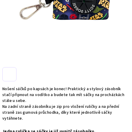
Nošení sáčků po kapsách je konec! Praktický a stylový zásobník
stačí připnout na vodítko a budete tak mít sáčky na procházkách
stále u sebe.
Na zadní straně zásobníku je zip pro vložení ruličky a na přední
straně zas gumová průchodka, díky které jednotlivě sáčky
vytáhnete.
Jedna rulička se sáčky je již uvnitř zásobníku.