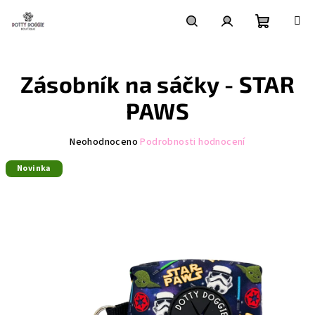
Přejít
na
obsah
Nákupní
Hledat
Přihlášení
Zásobník na sáčky - STAR
košík
PAWS
Průměrné
Neohodnoceno
Podrobnosti hodnocení
hodnocení
Novinka
produktu
je
0,0
z
5
hvězdiček.