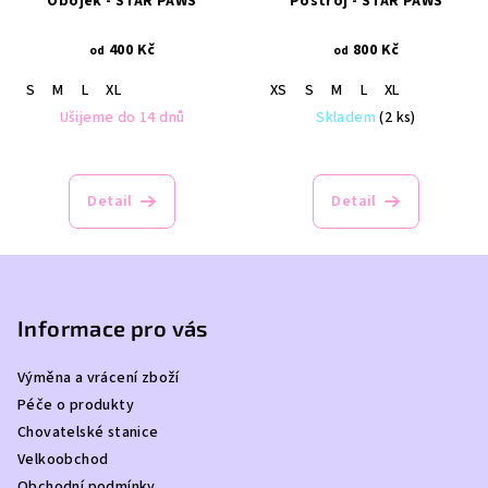
Obojek - STAR PAWS
Postroj - STAR PAWS
400 Kč
800 Kč
od
od
S
M
L
XL
XS
S
M
L
XL
Ušijeme do 14 dnů
Skladem
(2 ks)
Detail
Detail
Z
á
p
Informace pro vás
a
Výměna a vrácení zboží
t
Péče o produkty
í
Chovatelské stanice
Velkoobchod
Obchodní podmínky