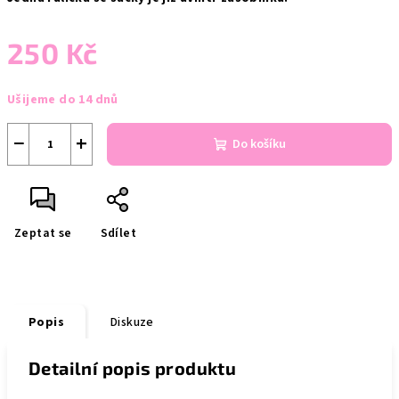
250 Kč
Měrná
Ušijeme do 14 dnů
cena:
−
+
Do košíku
Zeptat se
Sdílet
Popis
Diskuze
Detailní popis produktu