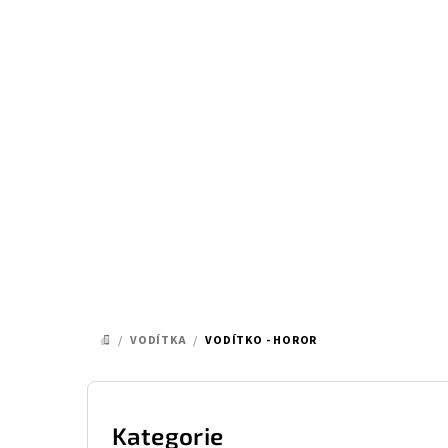
Přejít
na
obsah
/
VODÍTKA
/
VODÍTKO - HOROR
DOMŮ
P
o
Kategorie
Přeskočit