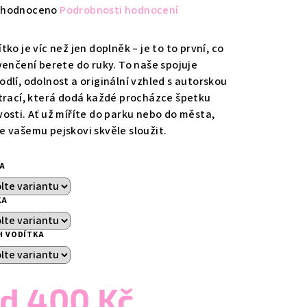
měrné
hodnoceno
Podrobnosti hodnocení
nocení
duktu
tko je víc než jen doplněk – je to to první, co
 venčení berete do ruky. To naše spojuje
odlí, odolnost a originální vzhled s autorskou
strací, která dodá každé procházce špetku
vosti. Ať už míříte do parku nebo do města,
zdiček.
e vašemu pejskovi skvěle sloužit.
KA
KA
H VODÍTKA
od
400 Kč