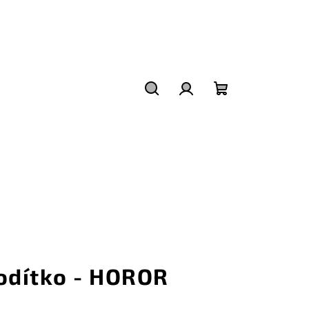
Hledat
Přihlášení
Nákupní
košík
odítko - HOROR