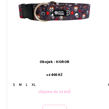
Obojek - HOROR
400 Kč
od
S
M
L
XL
Ušijeme do 14 dnů