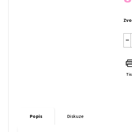
Měr
cen
Zvo
−
Ti
Popis
Diskuze