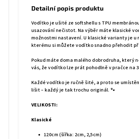
Detailní popis produktu
Vodítko je ušité ze softshellu s TPU membráno
usazování nečistot. Na výběr máte klasické vod
možnostmi nastavení. U klasické varianty je u r
kterému si můžete vodítko snadno přehodit p
Pokud máte doma malého dobrodruha, který n
vás, že vodítko lze prát pohodlně v pračce na 3
Každé vodítko je ručně šité, a proto se umístě
lišit – každý je tak trochu originál. 🐾
VELIKOSTI:
Klasické
120cm (šířka: 2cm, 2,5cm)