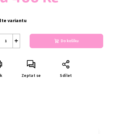
ná
a:
lte variantu
+
Do košíku
sk
Zeptat se
Sdílet