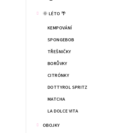
kategorie
s
🌞 LÉTO 🌴
t
KEMPOVÁNÍ
r
a
SPONGEBOB
n
TŘEŠNIČKY
n
BORŮVKY
í
CITRÓNKY
p
DOTTYROL SPRITZ
a
MATCHA
n
LA DOLCE VITA
e
OBOJKY
l