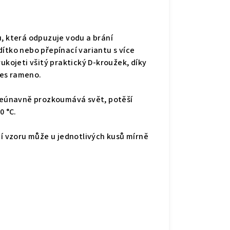
u, která odpuzuje vodu a brání
ítko nebo přepínací variantu s více
ukojeti všitý praktický D-kroužek, díky
řes rameno.
eúnavně prozkoumává svět, potěší
0 °C.
ní vzoru může u jednotlivých kusů mírně