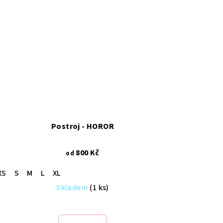
Postroj - HOROR
800 Kč
od
XS
S
M
L
XL
Skladem
(1 ks)